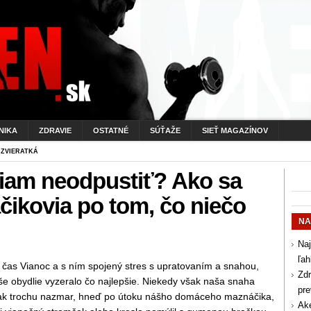
NIKA
ZDRAVIE
OSTATNÉ
SÚŤAŽE
SIEŤ MAGAZÍNOV
 ZVIERATKÁ
čiam neodpustiť? Ako sa
čikovia po tom, čo niečo
NA
Naj
ľah
a čas Vianoc a s ním spojený stres s upratovaním a snahou,
Zdr
e obydlie vyzeralo čo najlepšie. Niekedy však naša snaha
pr
tak trochu nazmar, hneď po útoku nášho domáceho maznáčika,
Aké