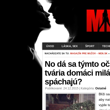
ÚVOD
LÁSKA, SEX
ŠPORT
TECH
NACHÁDZATE SA TU:
MAGAZÍN PRE MUŽOV – MEN.SK
»
No dá sa týmto o
tvária domáci milá
spáchajú?
Publikované: 24.12.2015 | Kategória:
Ostatné
Blíži s
aby naš
vyjde 