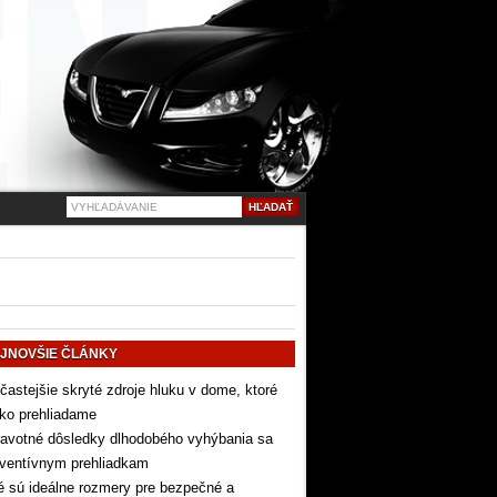
JNOVŠIE ČLÁNKY
častejšie skryté zdroje hluku v dome, ktoré
ko prehliadame
avotné dôsledky dlhodobého vyhýbania sa
eventívnym prehliadkam
 sú ideálne rozmery pre bezpečné a