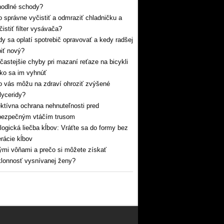
hodlné schody?
 správne vyčistiť a odmraziť chladničku a
čistiť filter vysávača?
y sa oplatí spotrebič opravovať a kedy radšej
iť nový?
častejšie chyby pri mazaní reťaze na bicykli
ko sa im vyhnúť
 vás môžu na zdraví ohroziť zvýšené
glyceridy?
ktívna ochrana nehnuteľnosti pred
bezpečným vtáčím trusom
logická liečba kĺbov: Vráťte sa do formy bez
rácie kĺbov
mi vôňami a prečo si môžete získať
lonnosť vysnívanej ženy?