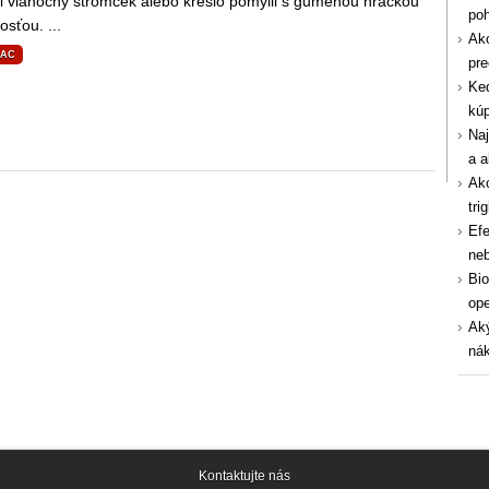
si vianočný stromček alebo kreslo pomýlil s gumenou hračkou
po
osťou. ...
Ako
IAC
pre
Ked
kúp
Naj
a a
Ako
tri
Efe
ne
Bio
ope
Aký
nák
Kontaktujte nás