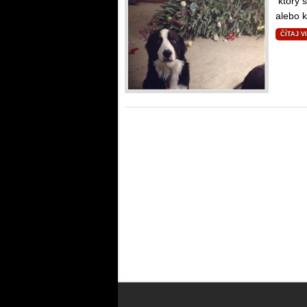
ktorý 
alebo k
ČÍTAJ V