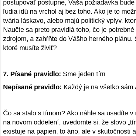
postupovať postupne, Vaša požiadavka bude v
ľudia idú na vrchol aj bez toho. Ako je to mož
tvária láskavo, alebo majú politický vplyv, kto
Naučte sa preto pravidlá toho, čo je potrebné
zdrojom, a zahŕňte do Vášho herného plánu. S
ktoré musíte živiť?
7. Písané pravidlo:
Sme jeden tím
Nepísané pravidlo:
Každý je na všetko sám 
Čo sa stalo s tímom? Ako náhle sa usadíte v 
na novom oddelení, uvedomte si, že slovo „t
existuje na papieri, to áno, ale v skutočnosti 