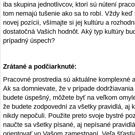
iba skupina jednotlivcov, ktorí sú nútení praco
tom nemajú tušenie ako sa to robí. Vždy keď 
novej pozícii, všímajte si jej kultúru a rozhodn
dostatočná Vašich hodnôt. Aký typ kultúry bud
prípadný úspech?
Zrátané a podčiarknuté:
Pracovné prostredia sú aktuálne komplexné 
Ak sa domnievate, že v prípade dodržiavania 
budete úspešný, môžete byť na veľkom omyl
že budete zodpovední za všetky pravidlá, aj 
nikdy nepočuli. Použite preto svoje bystré po
naučte sa všetky písané, aj nepísané pravidlá
orientovať vo Vašom zamestnaní. Veľa šťastia