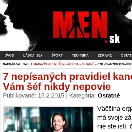
ÚVOD
LÁSKA, SEX
ŠPORT
TECHNIKA
ZDRAVIE
OSTAT
NACHÁDZATE SA TU:
MAGAZÍN PRE MUŽOV – MEN.SK
»
OSTATNÉ
» 7 NEPÍSANÝCH PRAVIDI
7 nepísaných pravidiel kanc
Vám šéf nikdy nepovie
Publikované: 15.2.2015 | Kategória:
Ostatné
Väčšina org
má svoje zá
nie ste istí,