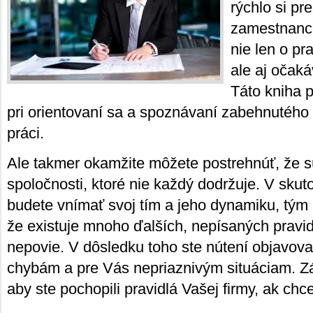
rýchlo si pre
zamestnanco
nie len o pr
ale aj očak
Táto kniha 
pri orientovaní sa a spoznávaní zabehnutého
práci.
Ale takmer okamžite môžete postrehnúť, že sú
spoločnosti, ktoré nie každý dodržuje. V skut
budete vnímať svoj tím a jeho dynamiku, tým 
že existuje mnoho ďalších, nepísaných pravid
nepovie. V dôsledku toho ste nútení objavovať
chybám a pre Vás nepriaznivým situáciam. Zá
aby ste pochopili pravidlá Vašej firmy, ak chc