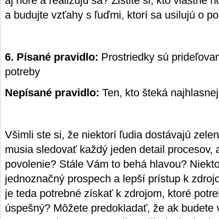
aj hore a realizujú sa? Zistite si, kto vlastn
a budujte vzťahy s ľuďmi, ktorí sa usilujú o p
6. Písané pravidlo:
Prostriedky sú prideľova
potreby
Nepísané pravidlo:
Ten, kto šteká najhlasnej
Všimli ste si, že niektorí ľudia dostávajú zele
musia sledovať každý jeden detail procesov, a
povolenie? Stále Vám to behá hlavou? Niekto
jednoznačný prospech a lepší prístup k zdrojo
je teda potrebné získať k zdrojom, ktoré potre
úspešný? Môžete predokladať, že ak budete 