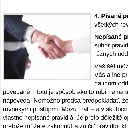
4. Písané p
všetkých ro
Nepísané p
súbor pravid
rôznych odd
Váš šéf môž
Vás a iné p
na inom odd
povedané: „Toto je spôsob ako to robíme na t
nápoveda! Nemožno predsa predpokladať, že 
rovnakými postupmi. Môžu mať – a v skutočno
vlastné nepísané pravidlá. Je preto dôležité o
pretože môžete zakopnúť a zničiť pravidlo, kt