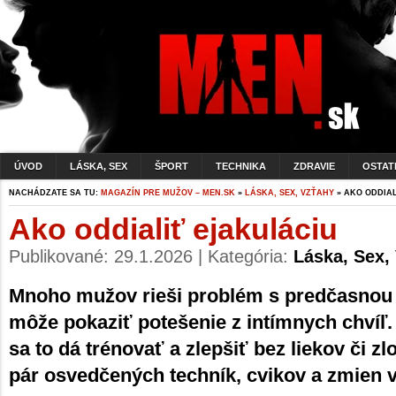
ÚVOD
LÁSKA, SEX
ŠPORT
TECHNIKA
ZDRAVIE
OSTAT
NACHÁDZATE SA TU:
MAGAZÍN PRE MUŽOV – MEN.SK
»
LÁSKA, SEX, VZŤAHY
» AKO ODDIA
Ako oddialiť ejakuláciu
Publikované: 29.1.2026 | Kategória:
Láska, Sex,
Mnoho mužov rieši problém s predčasnou e
môže pokaziť potešenie z intímnych chvíľ.
sa to dá trénovať a zlepšiť bez liekov či zlo
pár osvedčených techník, cvikov a zmien 