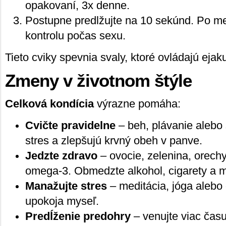
opakovaní, 3x denne.
Postupne predlžujte na 10 sekúnd. Po mesi
kontrolu počas sexu.
Tieto cviky spevnia svaly, ktoré ovládajú ejaku
Zmeny v životnom štýle
Celková kondícia
výrazne pomáha:
Cvičte pravidelne
– beh, plávanie alebo 
stres a zlepšujú krvný obeh v panve.
Jedzte zdravo
– ovocie, zelenina, orechy
omega-3. Obmedzte alkohol, cigarety a m
Manažujte stres
– meditácia, jóga alebo
upokoja myseľ.
Predĺženie predohry
– venujte viac čas