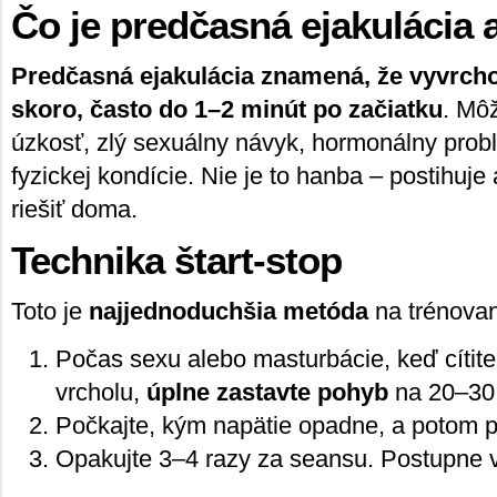
Čo je predčasná ejakulácia 
Predčasná ejakulácia znamená, že vyvrchol
skoro, často do 1–2 minút po začiatku
. Môž
úzkosť, zlý sexuálny návyk, hormonálny prob
fyzickej kondície. Nie je to hanba – postihu
riešiť doma.
Technika štart-stop
Toto je
najjednoduchšia metóda
na trénovan
Počas sexu alebo masturbácie, keď cítite,
vrcholu,
úplne zastavte pohyb
na 20–30
Počkajte, kým napätie opadne, a potom p
Opakujte 3–4 razy za seansu. Postupne vy