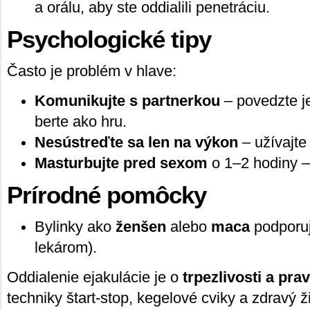
a orálu, aby ste oddialili penetráciu.
Psychologické tipy
Často je problém v hlave:
Komunikujte s partnerkou
– povedzte je
berte ako hru.
Nesústreďte sa len na výkon
– užívajte 
Masturbujte pred sexom
o 1–2 hodiny – z
Prírodné pomôcky
Bylinky ako
ženšen
alebo
maca
podporujú
lekárom).
Oddialenie ejakulácie je o
trpezlivosti a pra
techniky štart-stop, kegelové cviky a zdravý ž