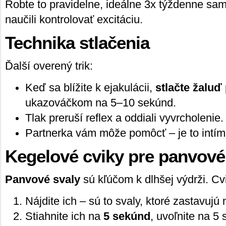
Robte to pravidelne, ideálne 3x týždenne samo
naučili kontrolovať excitáciu.
Technika stlačenia
Ďalší overený trik:
Keď sa blížite k ejakulácii,
stlačte žaluď
ukazováčkom na 5–10 sekúnd.
Tlak preruší reflex a oddiali vyvrcholenie.
Partnerka vám môže pomôcť – je to intí
Kegelové cviky pre panvové
Panvové svaly
sú kľúčom k dlhšej výdrži. Cv
Nájdite ich – sú to svaly, ktoré zastavujú
Stiahnite ich na
5 sekúnd
, uvoľnite na 5