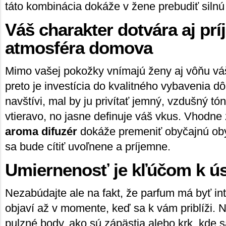
táto kombinácia dokáže v žene prebudiť silnú
Váš charakter dotvára aj pr
atmosféra domova
Mimo vašej pokožky vnímajú ženy aj vôňu váš
preto je investícia do kvalitného vybavenia d
navštívi, mal by ju privítať jemný, vzdušný tó
vtieravo, no jasne definuje váš vkus. Vhodne
aroma difuzér
dokáže premeniť obyčajnú ob
sa bude cítiť uvoľnene a príjemne.
Umiernenosť je kľúčom k ú
Nezabúdajte ale na fakt, že parfum má byť in
objaví až v momente, keď sa k vám priblíži. 
pulzné body, ako sú zápästia alebo krk, kde