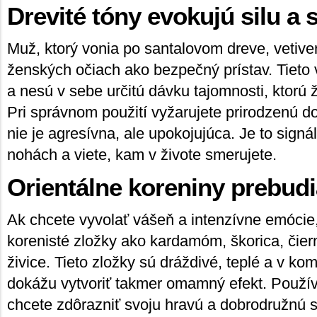
Drevité tóny evokujú silu a s
Muž, ktorý vonia po santalovom dreve, vetiver
ženských očiach ako bezpečný prístav. Tieto 
a nesú v sebe určitú dávku tajomnosti, ktorú 
Pri správnom použití vyžarujete prirodzenú d
nie je agresívna, ale upokojujúca. Je to signál
nohách a viete, kam v živote smerujete.
Orientálne koreniny prebud
Ak chcete vyvolať vášeň a intenzívne emócie
korenisté zložky ako kardamóm, škorica, čiern
živice. Tieto zložky sú dráždivé, teplé a v ko
dokážu vytvoriť takmer omamný efekt. Používa
chcete zdôrazniť svoju hravú a dobrodružnú s