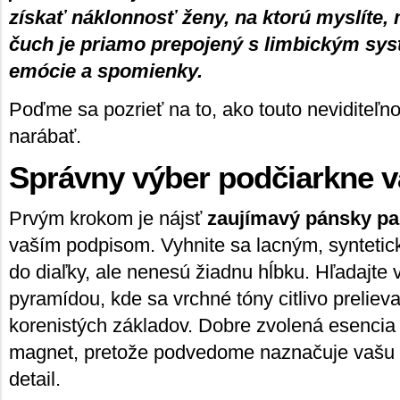
získať náklonnosť ženy, na ktorú myslíte, 
čuch je priamo prepojený s limbickým sys
emócie a spomienky.
Poďme sa pozrieť na to, ako touto neviditeľ
narábať.
Správny výber podčiarkne 
Prvým krokom je nájsť
zaujímavý pánsky p
vaším podpisom. Vyhnite sa lacným, syntetic
do diaľky, ale nenesú žiadnu hĺbku. Hľadajte
pyramídou, kde sa vrchné tóny citlivo prelieva
korenistých základov. Dobre zvolená esencia
magnet, pretože podvedome naznačuje vašu v
detail.