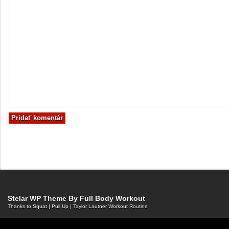
Stelar WP Theme By
Full Body Workout
Thanks to
Squat
|
Pull Up
|
Taylor Lautner Workout Routine