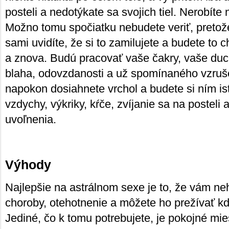
posteli a nedotýkate sa svojich tiel. Nerobíte n
Možno tomu spočiatku nebudete veriť, pretože 
sami uvidíte, že si to zamilujete a budete to 
a znova. Budú pracovať vaše čakry, vaše duc
blaha, odovzdanosti a už spomínaného vzruše
napokon dosiahnete vrchol a budete si ním ist
vzdychy, výkriky, kŕče, zvíjanie sa na posteli
uvoľnenia.
Výhody
Najlepšie na astrálnom sexe je to, že vám ne
choroby, otehotnenie a môžete ho prežívať k
Jediné, čo k tomu potrebujete, je pokojné mie