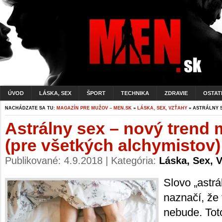
ÚVOD
LÁSKA, SEX
ŠPORT
TECHNIKA
ZDRAVIE
OSTAT
NACHÁDZATE SA TU:
MAGAZÍN PRE MUŽOV – MEN.SK
»
LÁSKA, SEX, VZŤAHY
» ASTRÁLNY S
Astrálny sex – nový trend 
(pre všetkých alchymistov)
Publikované: 4.9.2018 | Kategória:
Láska, Sex, 
Slovo „astr
naznačí, že
nebude. Toto