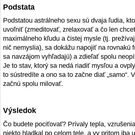
Podstata
Podstatou astrálneho sexu sú dvaja ľudia, kt
uvoľniť (zmeditovať, zrelaxovať a čo len chce
maximálneho kľudu a čistej mysle (tj. prežíva
nič nemyslia), sa dokážu napojiť na rovnakú f
sa navzájom vyhľadajú) a zdieľať spolu neopís
Je to stav, ktorý sa nedá riadiť mysľou a ovpl
to sústredíte a ono sa to začne diať „samo“. V
začnú spolu milovať.
Výsledok
Čo budete pociťovať? Prívaly tepla, vzrušenia
niekto hladkal po celom tele, a vy pritom iba 