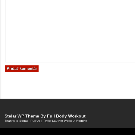
Stelar WP Theme By
Full Body Workout
Thanks to
Squat
|
Pull Up
|
Taylor Lautner Workout Routine