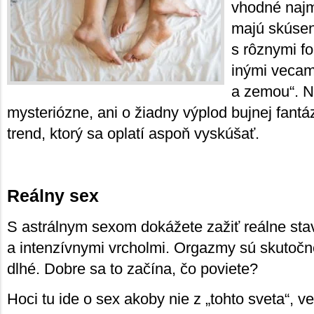
vhodné najm
majú skúsen
s rôznymi f
inými veca
a zemou“. Ne
mysteriózne, ani o žiadny výplod bujnej fantáz
trend, ktorý sa oplatí aspoň vyskúšať.
Reálny sex
S astrálnym sexom dokážete zažiť reálne sta
a intenzívnymi vrcholmi. Orgazmy sú skutočné
dlhé. Dobre sa to začína, čo poviete?
Hoci tu ide o sex akoby nie z „tohto sveta“, v