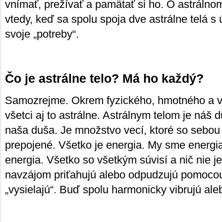
vnímať, prežívať a pamätať si ho. O astrálno
vtedy, keď sa spolu spoja dve astrálne telá s
svoje „potreby“.
Čo je astrálne telo? Má ho každý?
Samozrejme. Okrem fyzického, hmotného a vi
všetci aj to astrálne. Astrálnym telom je náš 
naša duša. Je množstvo vecí, ktoré so sebou
prepojené. Všetko je energia. My sme energia
energia. Všetko so všetkým súvisí a nič nie j
navzájom priťahujú alebo odpudzujú pomocou 
„vysielajú“. Buď spolu harmonicky vibrujú al