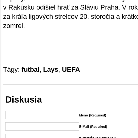
v Rakúsku odišiel hrať za Sláviu Praha. V ro
za kráľa ligových strelcov 20. storočia a krát
zomrel.
Tágy:
futbal
,
Lays
,
UEFA
Diskusia
Meno (required)
E-Mail (required)