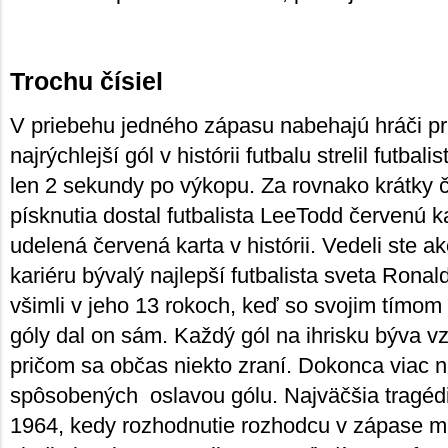
Trochu čísiel
V priebehu jedného zápasu nabehajú hráči p
najrýchlejší gól v histórii futbalu strelil futba
len 2 sekundy po výkopu. Za rovnako krátky
písknutia dostal futbalista LeeTodd červenú ka
udelená červená karta v histórii. Vedeli ste a
kariéru bývalý najlepší futbalista sveta Rona
všimli v jeho 13 rokoch, keď so svojim tímom
góly dal on sám. Každý gól na ihrisku býva v
pričom sa občas niekto zraní. Dokonca viac n
spôsobených oslavou gólu. Najväčšia tragédi
1964, kedy rozhodnutie rozhodcu v zápase m