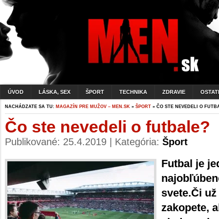
ÚVOD
LÁSKA, SEX
ŠPORT
TECHNIKA
ZDRAVIE
OSTAT
NACHÁDZATE SA TU:
MAGAZÍN PRE MUŽOV – MEN.SK
»
ŠPORT
» ČO STE NEVEDELI O FUTB
Čo ste nevedeli o futbale?
Publikované: 25.4.2019 | Kategória:
Šport
Futbal je j
najobľúben
svete.Či už
zakopete, 