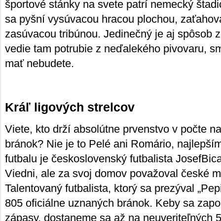
športové stánky na svete patrí nemecký štadi
sa pyšní vysúvacou hracou plochou, zaťahov
zasúvacou tribúnou. Jedinečný je aj spôsob 
vedie tam potrubie z neďalekého pivovaru, 
mať nebudete.
Kráľ ligových strelcov
Viete, kto drží absolútne prvenstvo v počte n
bránok? Nie je to Pelé ani Romário, najlepší
futbalu je československý futbalista JosefBic
Viedni, ale za svoj domov považoval české m
Talentovaný futbalista, ktorý sa prezýval „Pe
805 oficiálne uznaných bránok. Keby sa započí
zápasy, dostaneme sa až na neuveriteľných 