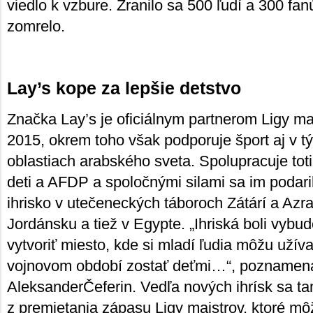
viedlo k vzbure. Zranilo sa 500 ľudí a 300 fa
zomrelo.
Lay’s kope za lepšie detstvo
Značka Lay’s je oficiálnym partnerom Ligy m
2015, okrem toho však podporuje šport aj v 
oblastiach arabského sveta. Spolupracuje to
deti a AFDP a spoločnými silami sa im podari
ihrisko v utečeneckých táboroch Zátárí a Az
Jordánsku a tiež v Egypte. „Ihriská boli vyb
vytvoriť miesto, kde si mladí ľudia môžu užíva
vojnovom období zostať deťmi…“, poznamen
AleksanderČeferin. Vedľa nových ihrísk sa tam
z premietania zápasu Ligy majstrov, ktoré m