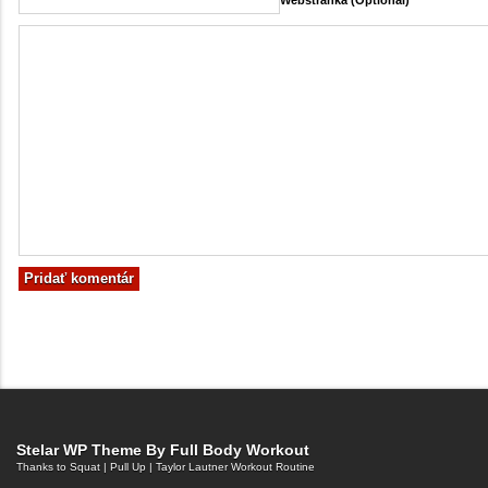
Webstránka (Optional)
Stelar WP Theme By
Full Body Workout
Thanks to
Squat
|
Pull Up
|
Taylor Lautner Workout Routine