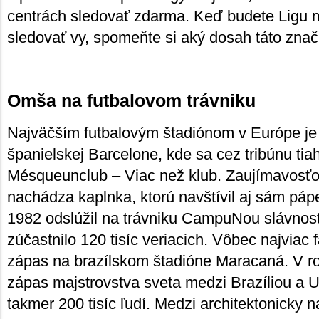
centrách sledovať zdarma. Keď budete Ligu m
sledovať vy, spomeňte si aký dosah táto zna
Omša na futbalovom trávniku
Najväčším futbalovým štadiónom v Európe 
španielskej Barcelone, kde sa cez tribúnu tia
Mésqueunclub – Viac než klub. Zaujímavosťou 
nachádza kaplnka, ktorú navštívil aj sám pápe
1982 odslúžil na trávniku CampuNou slávnost
zúčastnilo 120 tisíc veriacich. Vôbec najviac
zápas na brazílskom štadióne Maracaná. V ro
zápas majstrovstva sveta medzi Brazíliou a 
takmer 200 tisíc ľudí. Medzi architektonicky 