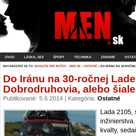
ÚVOD
LÁSKA, SEX
ŠPORT
TECHNIKA
ZDRAVIE
OSTAT
NACHÁDZATE SA TU:
MAGAZÍN PRE MUŽOV – MEN.SK
»
OSTATNÉ
» DO IRÁNU NA 30-ROČNE
Do Iránu na 30-ročnej Lade
Dobrodruhovia, alebo šial
Publikované: 5.6.2014 | Kategória:
Ostatné
Lada 2105, 
inžinierstva
kvalty, seda