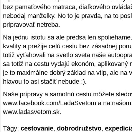
bez pamäťového matraca, diaľkového ovládač
nebodaj manželky. No to je pravda, na to po
pripravovať netreba.
Na jednu istotu sa ale predsa len spoliehame.
kvality a prežije celú cestu bez zásadnej por
totiž vyťahovali na svetlo sveta naše autoopr
sa totiž na cestu vydajú ekonóm, aplikovaný 
je to maximálne dobrý základ na vtip, ale na
hlavou to asi stačiť nebude :).
Naše prípravy a samotnú cestu môžete sledo
www.facebook.com/LadaSvetom a na našom
www.ladasvetom.sk.
Tágy:
cestovanie
,
dobrodružstvo
,
expedíci