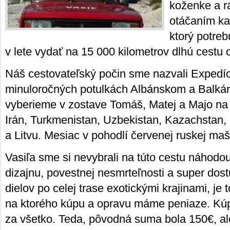
koženke a r
otáčaním kaz
ktorý potreb
v lete vydať na 15 000 kilometrov dlhú cestu
Náš cestovateľský počin sme nazvali Exped
minuloročných potulkách Albánskom a Balkán
vyberieme v zostave Tomáš, Matej a Majo na
Irán, Turkmenistan, Uzbekistan, Kazachstan,
a Litvu. Mesiac v pohodlí červenej ruskej ma
Vasiľa sme si nevybrali na túto cestu náhodo
dizajnu, povestnej nesmrteľnosti a super dos
dielov po celej trase exotickými krajinami, je 
na ktorého kúpu a opravu máme peniaze. Kú
za všetko. Teda, pôvodná suma bola 150€, al