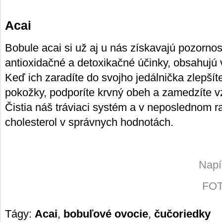
Acai
Bobule acai si už aj u nás získavajú pozorno
antioxidačné a detoxikačné účinky, obsahujú v
Keď ich zaradíte do svojho jedálnička zlepšíte
pokožky, podporíte krvný obeh a zamedzíte v
Čistia náš tráviaci systém a v neposlednom r
cholesterol v správnych hodnotách.
Napí
FOTO
Tágy:
Acai
,
bobuľové ovocie
,
čučoriedky