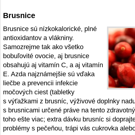
Brusnice
Brusnice sú nízkokalorické, plné
antioxidantov a vlákniny.
Samozrejme tak ako všetko
bobuľovité ovocie, aj brusnice
obsahujú aj vitamín C, a aj vitamín
E. Azda najznámejšie sú vďaka
liečbe a prevencii infekcie
močových ciest (tabletky
s výťažkami z brusníc, výživové doplnky nad
s brusnicami určené práve na tento zdravotn
toho ešte viac; extra dávku brusníc si doprajt
problémy s pečeňou, trápi vás cukrovka aleb