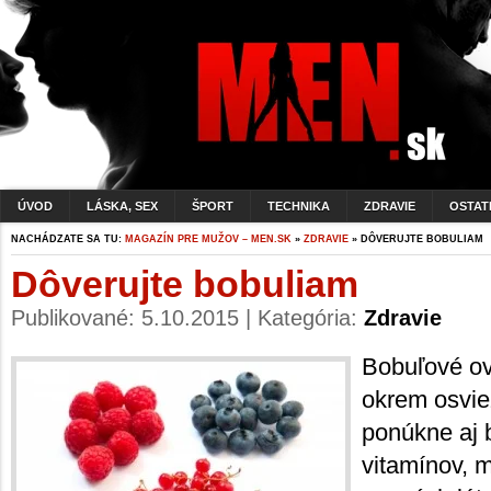
ÚVOD
LÁSKA, SEX
ŠPORT
TECHNIKA
ZDRAVIE
OSTAT
NACHÁDZATE SA TU:
MAGAZÍN PRE MUŽOV – MEN.SK
»
ZDRAVIE
» DÔVERUJTE BOBULIAM
Dôverujte bobuliam
Publikované: 5.10.2015 | Kategória:
Zdravie
Bobuľové ov
okrem osvie
ponúkne aj 
vitamínov, m