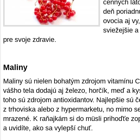
cenných láto
deň poriadn
ovocia aj vy,
sviežejšie a
pre svoje zdravie.
Maliny
Maliny sú nielen bohatým zdrojom vitamínu C 
vášho tela dodajú aj železo, horčík, meď a ky
toho sú zdrojom antioxidantov. Najlepšie sú č
z trhoviska alebo z hypermarketu, no mimo s
mrazené. K raňajkám si do müsli prihoďťe zo
a uvidíte, ako sa vylepší chuť.