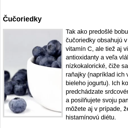
Čučoriedky
Tak ako predošlé bobu
čučoriedky obsahujú 
vitamín C, ale tiež aj 
antioxidanty a veľa vlá
nízkokalorické, čiže s
raňajky (napríklad ich
bieleho jogurtu). Ich 
predchádzate srdcovém
a posilňujete svoju pam
môžete aj v prípade, 
histamínovú diétu.