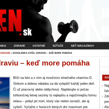
NIKA
ZDRAVIE
OSTATNÉ
SÚŤAŽE
SIEŤ MAGAZÍNOV
»
ZDRAVIE
» DOVOLENKA KVÔLI ZDRAVIU – KEĎ MORE POMÁHA
draviu – keď more pomáha
Blíži sa leto a s ním aj množstvo slnečného vitamínu D.
NA
Slnkom a dobrou náladou sa dá vylepšiť každý jeden deň.
Naj
Či už pracovný alebo oddychový. Naplánujte si počas
ľah
tohtoročnej letnej sezóny tú najlepšiu a najúčinnejšiu formu
Zdr
relaxu – pobyt pri mori, ktorý vás nielen osvieži, ale aj
pr
vylieči. Vyťažte z horúcich letných dní maximum pre
Aké