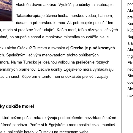
po
vlastné zdravie a krásu. Vyskúšajte účinky talasoterapie!
Ako
Talasoterapia
je účinná liečba morskou vodou, bahnom,
pre
riasami a prímorskou klímou. Ak potrebujete preliečiť len
Ked
, moria si precízne “naštudujte“. Koľko morí, toľko rôznych liečivých
kúp
Naj
bné, no stupeň slanosti a množstvo minerálov to zväčša nie je.
a a
recku alebo Grécku? Turecko a rovnako aj
Grécko je plné krásnych
Ako
ach. Spoločným liečivým menovateľom týchto obľúbených
tri
mora. Najmä Turecko je ideálnou voľbou na preliečenie rôznych
Efe
termálnych prameňov. Liečivé účinky Egejského mora vyhľadávajú
ne
Bio
acích ciest. Kúpeľom v tomto mori si dokážete preliečiť zápaly
ope
Aký
nák
raky dokáže more!
tí, ktorí bežne počas roka skrývajú pod oblečením nevzhľadné kožné
zšírená psoriáza. Poďte si k Egejskému moru posilniť svoj imunitný
e si najlepšie hotely v Turecku na recenznom webe