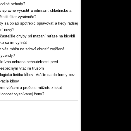
hodlné schody?
 správne vyčistiť a odmraziť chladničku a
čistiť filter vysávača?
y sa oplatí spotrebič opravovať a kedy radšej
iť nový?
častejšie chyby pri mazaní reťaze na bicykli
ko sa im vyhnúť
 vás môžu na zdraví ohroziť zvýšené
glyceridy?
ktívna ochrana nehnuteľnosti pred
bezpečným vtáčím trusom
logická liečba kĺbov: Vráťte sa do formy bez
rácie kĺbov
mi vôňami a prečo si môžete získať
lonnosť vysnívanej ženy?