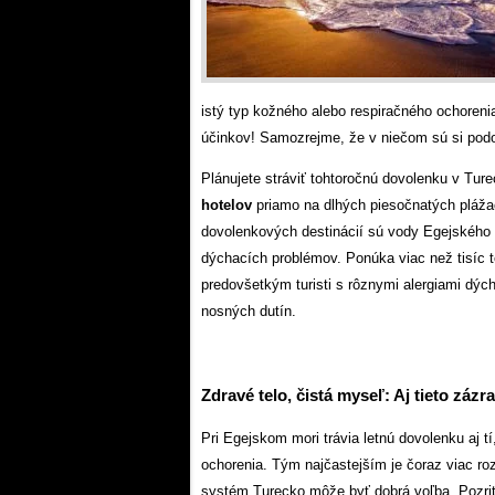
istý typ kožného alebo respiračného ochorenia
účinkov! Samozrejme, že v niečom sú si podo
Plánujete stráviť tohtoročnú dovolenku v Tu
hotelov
priamo na dlhých piesočnatých pláž
dovolenkových destinácií sú vody Egejského 
dýchacích problémov. Ponúka viac než tisíc 
predovšetkým turisti s rôznymi alergiami dých
nosných dutín.
Zdravé telo, čistá myseľ: Aj tieto záz
Pri Egejskom mori trávia letnú dovolenku aj 
ochorenia. Tým najčastejším je čoraz viac ro
systém.Turecko môže byť dobrá voľba. Pozrit