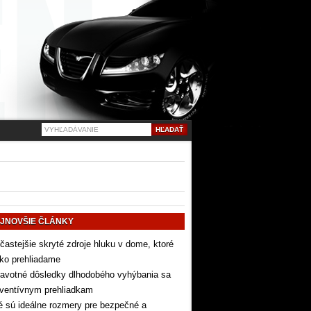
JNOVŠIE ČLÁNKY
častejšie skryté zdroje hluku v dome, ktoré
ko prehliadame
avotné dôsledky dlhodobého vyhýbania sa
eventívnym prehliadkam
 sú ideálne rozmery pre bezpečné a