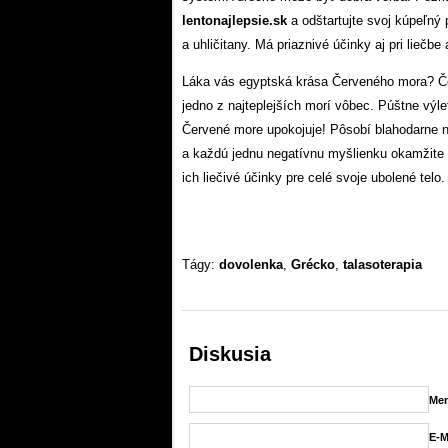
lentonajlepsie.sk
a odštartujte svoj kúpeľný
a uhličitany. Má priaznivé účinky aj pri liečbe
Láka vás egyptská krása Červeného mora? Če
jedno z najteplejších morí vôbec. Púštne výle
Červené more upokojuje! Pôsobí blahodarne ni
a každú jednu negatívnu myšlienku okamžite 
ich liečivé účinky pre celé svoje ubolené telo.
Tágy:
dovolenka
,
Grécko
,
talasoterapia
Diskusia
Men
E-M