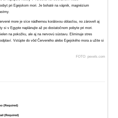
 pobyt pri Egejskom mori. Je bohaté na vápnik, magnézium
 astmy.
rvené more je síce nádhernou korálovou oblasťou, no zároveň aj
ty si v Egypte naplánujte až po dostatočnom pobyte pri mori.
elen na pokožku, ale aj na nervovú sústavu. Eliminuje stres
odplaví. Vstúpte do vôd Červeného alebo Egejského mora a užite si
FOTO: pexels.com
o (required)
ail (required)