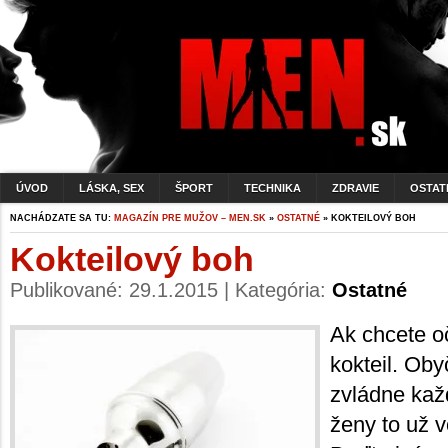
ÚVOD
LÁSKA, SEX
ŠPORT
TECHNIKA
ZDRAVIE
OSTAT
NACHÁDZATE SA TU:
MAGAZÍN PRE MUŽOV – MEN.SK
»
OSTATNÉ
» KOKTEILOVÝ BOH
Kokteilový boh
Publikované: 29.1.2015 | Kategória:
Ostatné
Ak chcete oč
kokteil. Oby
zvládne kaž
ženy to už v