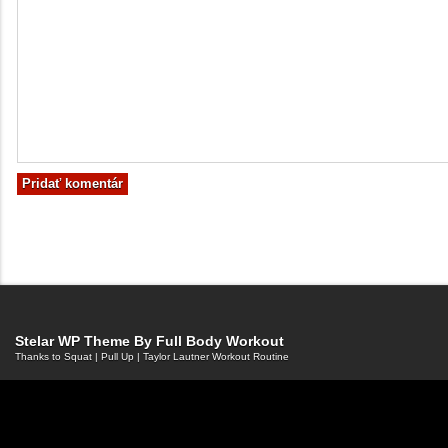
Stelar WP Theme By
Full Body Workout
Thanks to
Squat
|
Pull Up
|
Taylor Lautner Workout Routine