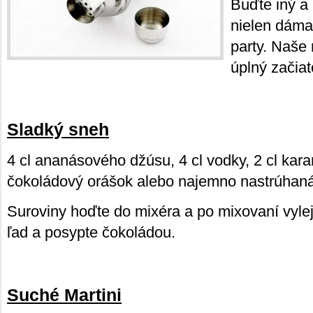
Buďte iný a 
nielen dáma
party. Naše 
úplný začiat
Sladký sneh
4 cl ananásového džúsu, 4 cl vodky, 2 cl kar
čokoládový orášok alebo najemno nastrúhan
Suroviny hoďte do mixéra a po mixovaní vylej
ľad a posypte čokoládou.
Suché Martini