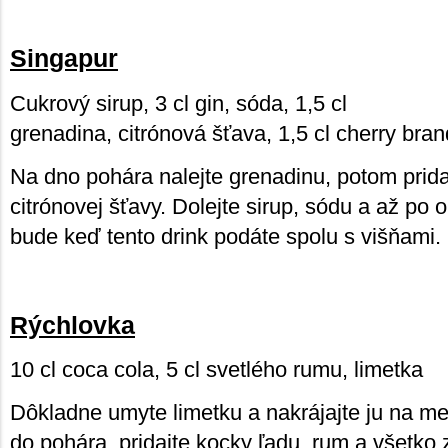
Singapur
Cukrový sirup, 3 cl gin, sóda, 1,5 cl
grenadina, citrónová šťava, 1,5 cl cherry bra
Na dno pohára nalejte grenadinu, potom pridaj
citrónovej šťavy. Dolejte sirup, sódu a až po 
bude keď tento drink podáte spolu s višňami.
Rýchlovka
10 cl coca cola, 5 cl svetlého rumu, limetka
Dôkladne umyte limetku a nakrájajte ju na me
do pohára, pridajte kocky ľadu, rum a všetko 