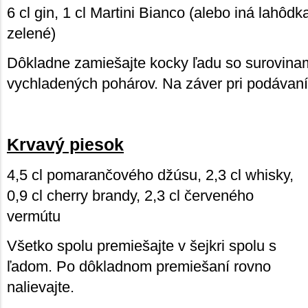
6 cl gin, 1 cl Martini Bianco (alebo iná lahôdka
zelené)
Dôkladne zamiešajte kocky ľadu so surovinam
vychladených pohárov. Na záver pri podávaní
Krvavý piesok
4,5 cl pomarančového džúsu, 2,3 cl whisky,
0,9 cl cherry brandy, 2,3 cl červeného
vermútu
Všetko spolu premiešajte v šejkri spolu s
ľadom. Po dôkladnom premiešaní rovno
nalievajte.