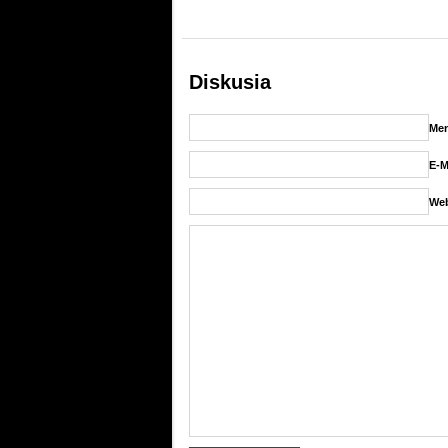
Diskusia
Men
E-M
Web