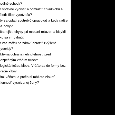
hodlné schody?
 správne vyčistiť a odmraziť chladničku a
čistiť filter vysávača?
y sa oplatí spotrebič opravovať a kedy radšej
iť nový?
častejšie chyby pri mazaní reťaze na bicykli
ko sa im vyhnúť
 vás môžu na zdraví ohroziť zvýšené
glyceridy?
ktívna ochrana nehnuteľnosti pred
bezpečným vtáčím trusom
logická liečba kĺbov: Vráťte sa do formy bez
rácie kĺbov
mi vôňami a prečo si môžete získať
lonnosť vysnívanej ženy?