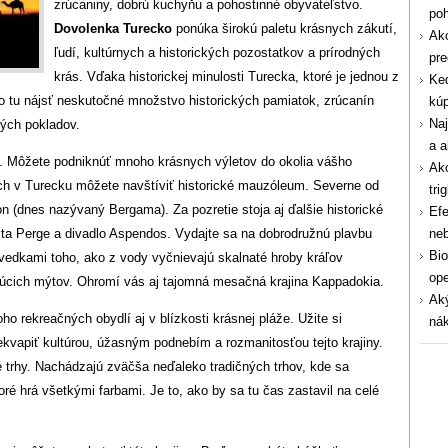
zrúcaniny, dobrú kuchyňu a pohostinné obyvateľstvo.
po
Dovolenka Turecko
ponúka širokú paletu krásnych zákutí,
Ako
ľudí, kultúrnych a historických pozostatkov a prírodných
pre
krás. Vďaka historickej minulosti Turecka, ktoré je jednou z
Ked
no tu nájsť neskutočné množstvo historických pamiatok, zrúcanín
kúp
Naj
kých pokladov.
a a
ie. Môžete podniknúť mnoho krásnych výletov do okolia vášho
Ako
h v Turecku môžete navštíviť historické mauzóleum. Severne od
tri
(dnes nazývaný Bergama). Za pozretie stoja aj ďalšie historické
Efe
ta Perge a divadlo Aspendos. Vydajte sa na dobrodružnú plavbu
ne
Bio
vedkami toho, ako z vody vyčnievajú skalnaté hroby kráľov
ope
ajúcich mýtov. Ohromí vás aj tajomná mesačná krajina Kappadokia.
Aký
 rekreačných obydlí aj v blízkosti krásnej pláže. Užite si
nák
ekvapiť kultúrou, úžasným podnebím a rozmanitosťou tejto krajiny.
é trhy. Nachádzajú zväčša neďaleko tradičných trhov, kde sa
oré hrá všetkými farbami. Je to, ako by sa tu čas zastavil na celé