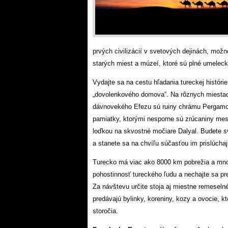
prvých civilizácií v svetových dejinách, mož
starých miest a múzeí, ktoré sú plné umelec
Vydajte sa na cestu hľadania tureckej histór
„dovolenkového domova“. Na rôznych miestac
dávnovekého Efezu sú ruiny chrámu Pergamon 
pamiatky, ktorými nesporne sú zrúcaniny mes
loďkou na skvostné močiare Dalyal. Budete s
a stanete sa na chvíľu súčasťou im prislúch
Turecko má viac ako 8000 km pobrežia a mnoho
pohostinnosť tureckého ľudu a nechajte sa pr
Za návštevu určite stoja aj miestne remeseln
predávajú bylinky, koreniny, kozy a ovocie, kt
storočia.