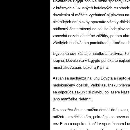
Dovolenka Egypt
ponúka rôzne spôsoby, ako 
v krásnych a luxusných hotelových rezortoch 
dovolenku si môžete vychutnať aj plavbou na p
niekoľkých dní plavby spoznáte všetky dôleži
nádherný čas strávený na palube lode plaviace
zanechá nezabudnuteľné zážitky, po tom ako b
všetkých budovách a pamiatkach, ktoré sa d
Egyptská civilizácia je natoľko atraktívna, že 
krajinu. Dovolenka v Egypte ponúka to najlep
miest ako Asuán, Luxor a Káhira.
Asuán sa nachádza na juhu Egypta a často je 
nedokončený obelisk, Veľkú asuánsku priehra
sa odporúča zakúpiť si plavbu po jazere Nas
jeho manželke Nefertiti.
Rovno z Asuánu sa možno dostať do Luxoru, a
môžete prezrieť chrám, pokračuje na sever 
cez Esnu a napokon končí v spomínanom Luxo