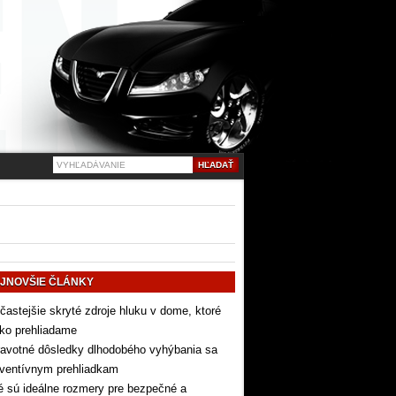
JNOVŠIE ČLÁNKY
častejšie skryté zdroje hluku v dome, ktoré
ko prehliadame
avotné dôsledky dlhodobého vyhýbania sa
eventívnym prehliadkam
 sú ideálne rozmery pre bezpečné a