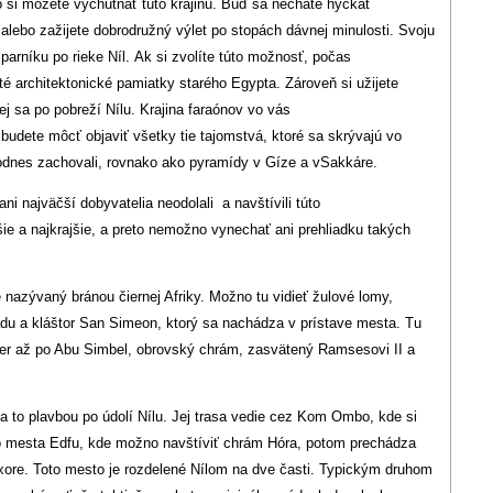
si môžete vychutnať túto krajinu. Buď sa necháte hýčkať
alebo zažijete dobrodružný výlet po stopách dávnej minulosti. Svoju
arníku po rieke Níl. Ak si zvolíte túto možnosť, počas
té architektonické pamiatky starého Egypta. Zároveň si užijete
j sa po pobreží Nílu. Krajina faraónov vo vás
udete môcť objaviť všetky tie tajomstvá, ktoré sa skrývajú vo
odnes zachovali, rovnako ako pyramídy v Gíze a vSakkáre.
ani najväčší dobyvatelia neodolali a navštívili túto
šie a najkrajšie, a preto nemožno vynechať ani prehliadku takých
nazývaný bránou čiernej Afriky. Možno tu vidieť žulové lomy,
du a kláštor San Simeon, ktorý sa nachádza v prístave mesta. Tu
ser až po Abu Simbel, obrovský chrám, zasvätený Ramsesovi II a
 to plavbou po údolí Nílu. Jej trasa vedie cez Kom Ombo, kde si
do mesta Edfu, kde možno navštíviť chrám Hóra, potom prechádza
re. Toto mesto je rozdelené Nílom na dve časti. Typickým druhom