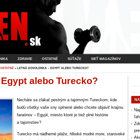
NIKA
ZDRAVIE
OSTATNÉ
SÚŤAŽE
SIEŤ MAGAZÍNOV
»
OSTATNÉ
» LETNÁ DOVOLENKA – EGYPT ALEBO TURECKO?
 Egypt alebo Turecko?
Necháte sa zlákať pestrým a tajomným Tureckom, kde
NA
budú všetky vaše sny splnené alebo chcete objaviť krajinu
Naj
faraónov – Egypt, miesto ktoré je tiež plné histórie
ľah
a tajomstiev?
Zdr
pr
Turecko má nádherné pláže, hlboké modré more, staroveké
Aké