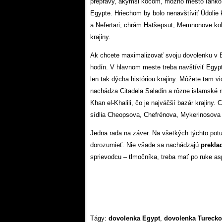
prepravy, akýmsi kočom, možno mesto ľahko 
Egypte. Hriechom by bolo nenavštíviť Údolie
a Nefertari; chrám Hatšepsut, Memnonove ko
krajiny.
Ak chcete maximalizovať svoju dovolenku v Eg
hodín. V hlavnom meste treba navštíviť Egypt
len tak dýcha históriou krajiny. Môžete tam 
nachádza Citadela Saladin a rôzne islamské 
Khan el-Khalili, čo je najväčší bazár krajiny
sídlia Cheopsova, Chefrénova, Mykerinosova
Jedna rada na záver. Na všetkých týchto potu
dorozumieť. Nie všade sa nachádzajú
prekla
sprievodcu – tlmočníka, treba mať po ruke as
Tágy:
dovolenka Egypt
,
dovolenka Turecko