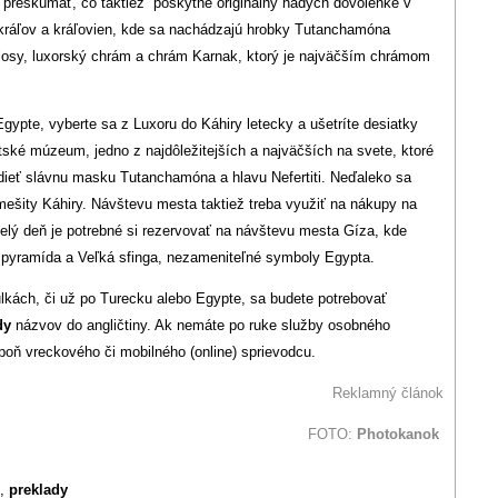
preskúmať, čo taktiež poskytne originálny nádych dovolenke v
 kráľov a kráľovien, kde sa nachádzajú hrobky Tutanchamóna
losy, luxorský chrám a chrám Karnak, ktorý je najväčším chrámom
ypte, vyberte sa z Luxoru do Káhiry letecky a ušetríte desiatky
ské múzeum, jedno z najdôležitejších a najväčších na svete, ktoré
vidieť slávnu masku Tutanchamóna a hlavu Nefertiti. Neďaleko sa
mešity Káhiry. Návštevu mesta taktiež treba využiť na nákupy na
. Celý deň je potrebné si rezervovať na návštevu mesta Gíza, kde
 pyramída a Veľká sfinga, nezameniteľné symboly Egypta.
lkách, či už po Turecku alebo Egypte, sa budete potrebovať
dy
názvov do angličtiny. Ak nemáte po ruke služby osobného
poň vreckového či mobilného (online) sprievodcu.
Reklamný článok
FOTO:
Photokanok
,
preklady