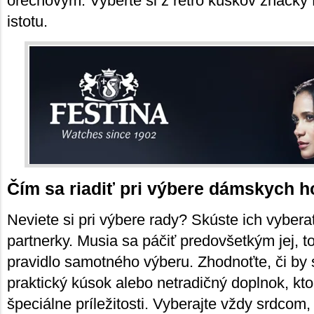
orechovým. Vyberte si z retro kúskov značky F
istotu.
Čím sa riadiť pri výbere dámskych h
Neviete si pri výbere rady? Skúste ich vybera
partnerky. Musia sa páčiť predovšetkým jej, to
pravidlo samotného výberu. Zhodnoťte, či by sa
praktický kúsok alebo netradičný doplnok, kto
špeciálne príležitosti. Vyberajte vždy srdcom,