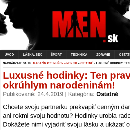
ÚVOD
LÁSKA, SEX
ŠPORT
TECHNIKA
ZDRAVIE
OSTAT
NACHÁDZATE SA TU:
MAGAZÍN PRE MUŽOV – MEN.SK
»
OSTATNÉ
» LUXUSNÉ HODINKY: TE
Luxusné hodinky: Ten prav
okrúhlym narodeninám!
Publikované: 24.4.2019 | Kategória:
Ostatné
Chcete svoju partnerku prekvapiť cenným dar
ani rokmi svoju hodnotu? Hodinky urobia rad
Dokážete nimi vyjadriť svoju lásku a ukázať o