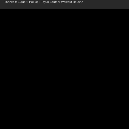
Thanks to
Squat
|
Pull Up
|
Taylor Lautner Workout Routine