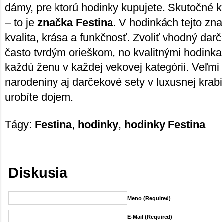
dámy, pre ktorú hodinky kupujete. Skutočné 
– to je
značka Festina
. V hodinkách tejto zn
kvalita, krása a funkčnosť. Zvoliť vhodný da
často tvrdým orieškom, no kvalitnými hodink
každú ženu v každej vekovej kategórii. Veľm
narodeniny aj darčekové sety v luxusnej krab
urobíte dojem.
Tágy:
Festina
,
hodinky
,
hodinky Festina
Diskusia
Meno (required)
E-Mail (required)