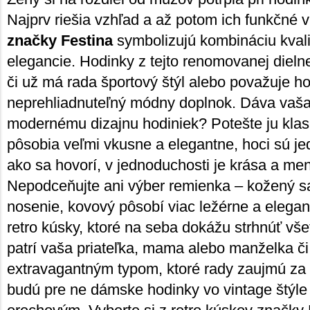
Najprv riešia vzhľad a až potom ich funkčné v
značky Festina
symbolizujú kombináciu kvali
elegancie. Hodinky z tejto renomovanej diel
či už má rada športový štýl alebo považuje h
neprehliadnuteľný módny doplnok. Dáva vaša
modernému dizajnu hodiniek? Potešte ju klas
pôsobia veľmi vkusne a elegantne, hoci sú j
ako sa hovorí, v jednoduchosti je krása a men
Nepodceňujte ani výber remienka – kožený s
nosenie, kovový pôsobí viac ležérne a elegan
retro kúsky, ktoré na seba dokážu strhnúť vš
patrí vaša priateľka, mama alebo manželka č
extravagantným typom, ktoré rady zaujmú za 
budú pre ne dámske hodinky vo vintage štýl