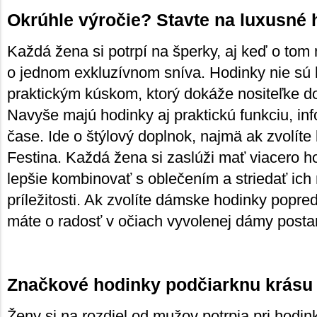
Okrúhle výročie? Stavte na luxusné 
Každá žena si potrpí na šperky, aj keď o tom 
o jednom exkluzívnom sníva. Hodinky nie sú l
praktickým kúskom, ktorý dokáže nositeľke dod
Navyše majú hodinky aj praktickú funkciu, inf
čase. Ide o štýlový doplnok, najmä ak zvolíte 
Festina. Každá žena si zaslúži mať viacero h
lepšie kombinovať s oblečením a striedať ich
príležitosti. Ak zvolíte dámske hodinky popre
máte o radosť v očiach vyvolenej dámy posta
Značkové hodinky podčiarknu krásu
Ženy si na rozdiel od mužov potrpia pri hodin