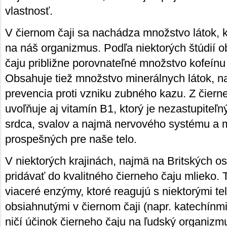
vlastnosť.
V čiernom čaji sa nachádza množstvo látok, k
na náš organizmus. Podľa niektorých štúdií o
čaju približne porovnateľné množstvo kofeínu
Obsahuje tiež množstvo minerálnych látok, napr
prevencia proti vzniku zubného kazu. Z čiern
uvoľňuje aj vitamín B1, ktorý je nezastupiteľn
srdca, svalov a najmä nervového systému a m
prospešných pre naše telo.
V niektorých krajinách, najmä na Britských os
pridávať do kvalitného čierneho čaju mlieko.
viaceré enzýmy, ktoré reagujú s niektorými t
obsiahnutými v čiernom čaji (napr. katechínmi
ničí účinok čierneho čaju na ľudský organizm