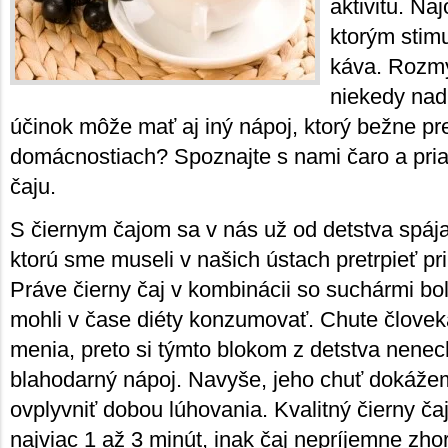
aktivitu. Na
ktorým stim
káva. Rozmý
niekedy nad
účinok môže mať aj iný nápoj, ktorý bežne p
domácnostiach? Spoznajte s nami čaro a pria
čaju.
S čiernym čajom sa v nás už od detstva spája
ktorú sme museli v našich ústach pretrpieť pri
Práve čierny čaj v kombinácii so suchármi bol
mohli v čase diéty konzumovať. Chute člove
menia, preto si týmto blokom z detstva nenech
blahodarný nápoj. Navyše, jeho chuť doká
ovplyvniť dobou lúhovania. Kvalitný čierny ča
najviac 1 až 3 minút, inak čaj nepríjemne zhor