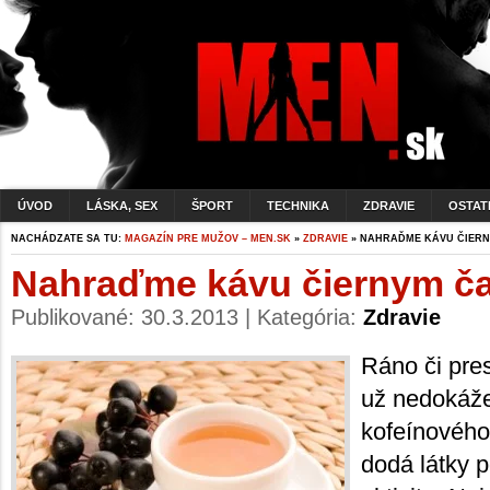
ÚVOD
LÁSKA, SEX
ŠPORT
TECHNIKA
ZDRAVIE
OSTAT
NACHÁDZATE SA TU:
MAGAZÍN PRE MUŽOV – MEN.SK
»
ZDRAVIE
» NAHRAĎME KÁVU ČIER
Nahraďme kávu čiernym č
Publikované: 30.3.2013 | Kategória:
Zdravie
Ráno či pres
už nedokáže
kofeínového
dodá látky 