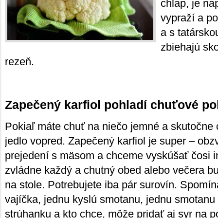
chlap, je na
vypraží a p
a s tatársko
zbiehajú sk
rezeň.
Zapečený karfiol pohladí chuťové po
Pokiaľ máte chuť na niečo jemné a skutočne 
jedlo vopred. Zapečený karfiol je super – obz
prejedení s mäsom a chceme vyskúšať čosi in
zvládne každý a chutný obed alebo večera bu
na stole. Potrebujete iba pár surovín. Spomínan
vajíčka, jednu kyslú smotanu, jednu smotanu n
strúhanku a kto chce, môže pridať aj syr na p