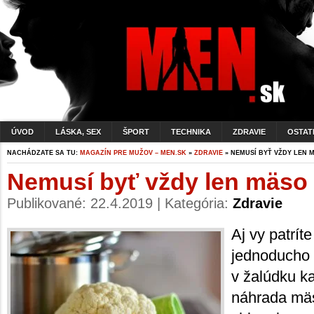
ÚVOD
LÁSKA, SEX
ŠPORT
TECHNIKA
ZDRAVIE
OSTAT
NACHÁDZATE SA TU:
MAGAZÍN PRE MUŽOV – MEN.SK
»
ZDRAVIE
» NEMUSÍ BYŤ VŽDY LEN 
Nemusí byť vždy len mäso
Publikované: 22.4.2019 | Kategória:
Zdravie
Aj vy patrít
jednoducho 
v žalúdku k
náhrada mäs