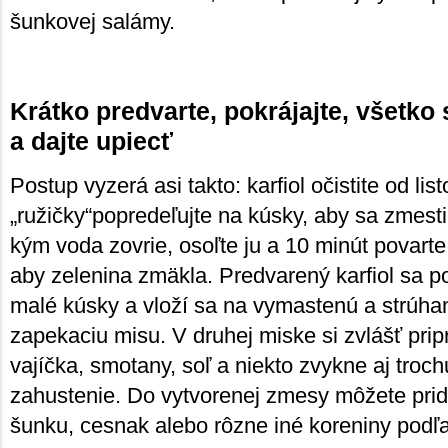
šunkovej salámy.
Krátko predvarte, pokrájajte, všetko
a dajte upiecť
Postup vyzerá asi takto: karfiol očistite od list
„ružičky“popredeľujte na kúsky, aby sa zmesti
kým voda zovrie, osoľte ju a 10 minút povarte.
aby zelenina zmäkla. Predvarený karfiol sa po
malé kúsky a vloží sa na vymastenú a strúh
zapekaciu misu. V druhej miske si zvlášť prip
vajíčka, smotany, soľ a niekto zvykne aj troch
zahustenie. Do vytvorenej zmesy môžete prid
šunku, cesnak alebo rôzne iné koreniny podľa