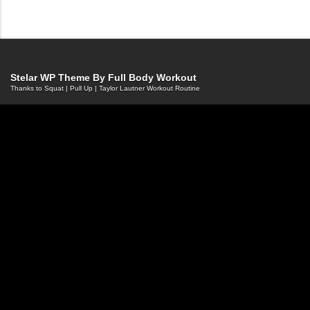
Stelar WP Theme By
Full Body Workout
Thanks to
Squat
|
Pull Up
|
Taylor Lautner Workout Routine