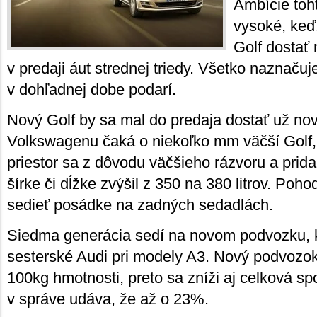
Ambície toh
vysoké, keď
Golf dostať 
v predaji áut strednej triedy. Všetko naznačuj
v dohľadnej dobe podarí.
Nový Golf by sa mal do predaja dostať už n
Volkswagenu čaká o niekoľko mm väčší Golf,
priestor sa z dôvodu väčšieho rázvoru a prid
šírke či dĺžke zvýšil z 350 na 380 litrov. Poho
sedieť posádke na zadných sedadlách.
Siedma generácia sedí na novom podvozku, k
sesterské Audi pri modely A3. Nový podvozok
100kg hmotnosti, preto sa zníži aj celková s
v správe udáva, že až o 23%.