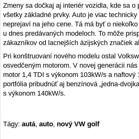
Zmeny sa dočkaj aj interiér vozidla, kde sa o 
všetky základné prvky. Auto je viac technick
neprejaví na jeho cene. Tá má byť o niekoľko 
u dnes predávaných modeloch. To môže prisp
zákazníkov od lacnejších ázijských značiek a
Pri konštruovaní nového modelu ostal Volks
osvedčeným motorom. V novej generácii nás 
motor 1,4 TDI s výkonom 103kW/s a naftový 
portfólia pribudnúť aj benzínová „jedna-dvojk
s výkonom 140kW/s.
Tágy:
autá
,
auto
,
nový VW golf