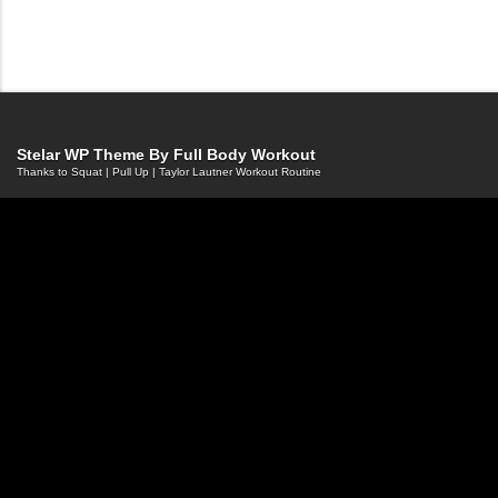
Stelar WP Theme By
Full Body Workout
Thanks to
Squat
|
Pull Up
|
Taylor Lautner Workout Routine