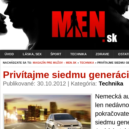
ÚVOD
LÁSKA, SEX
ŠPORT
TECHNIKA
ZDRAVIE
OSTAT
NACHÁDZATE SA TU:
MAGAZÍN PRE MUŽOV – MEN.SK
»
TECHNIKA
» PRIVÍTAJME SIEDMU 
Privítajme siedmu generác
Publikované: 30.10.2012 | Kategória:
Technika
Nemecká au
len nedávno
pokračovate
siedmu gene