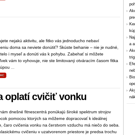
po
Ako
pre
Ked
kúp
Naj
jete nejakú aktivitu, ale fitko vás jednoducho nebaví
a a
čeniu doma sa neviete donútiť? Skúste behanie – nie je nudné,
Ako
 telo i myseľ a donúti vás k pohybu. Zabehať si môžete
tri
vek vám to vyhovuje, nie ste limitovaný otváracím časom fitka
Efe
úpou ...
ne
IAC
Bio
ope
Aký
 oplatí cvičiť vonku
nák
nám dnešné fitnescentrá ponúkajú široké spektrum strojov
cok pomocou ktorých sa môžeme dopracovať k ideálnej
e, čaro cvičenia vonku na čerstvom vzduchu má niečo do seba.
klasickému cvičeniu v uzatvorenom priestore je predsa trochu