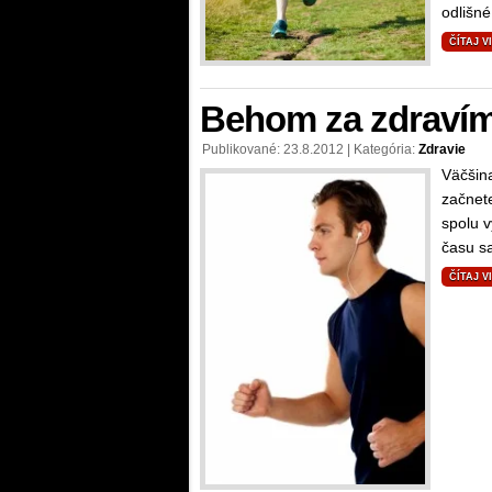
odlišné
ČÍTAJ V
Behom za zdraví
Publikované: 23.8.2012 | Kategória:
Zdravie
Väčšin
začnete
spolu v
času sa
ČÍTAJ V