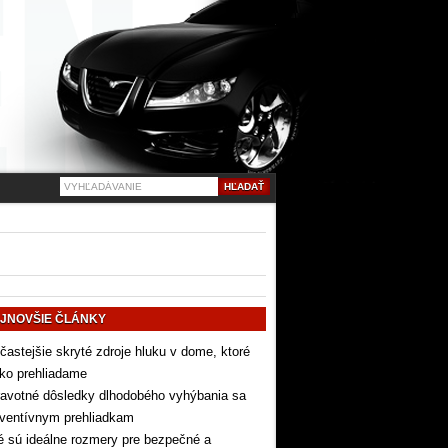
JNOVŠIE ČLÁNKY
častejšie skryté zdroje hluku v dome, ktoré
ko prehliadame
avotné dôsledky dlhodobého vyhýbania sa
eventívnym prehliadkam
 sú ideálne rozmery pre bezpečné a