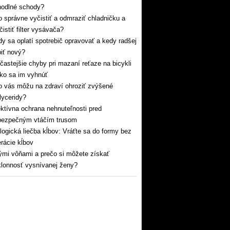
hodlné schody?
 správne vyčistiť a odmraziť chladničku a
čistiť filter vysávača?
y sa oplatí spotrebič opravovať a kedy radšej
iť nový?
častejšie chyby pri mazaní reťaze na bicykli
ko sa im vyhnúť
 vás môžu na zdraví ohroziť zvýšené
glyceridy?
ktívna ochrana nehnuteľnosti pred
bezpečným vtáčím trusom
logická liečba kĺbov: Vráťte sa do formy bez
rácie kĺbov
mi vôňami a prečo si môžete získať
lonnosť vysnívanej ženy?