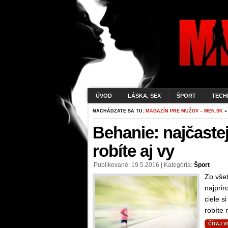
ÚVOD
LÁSKA, SEX
ŠPORT
TECH
NACHÁDZATE SA TU:
MAGAZÍN PRE MUŽOV – MEN.SK
»
Behanie: najčaste
robíte aj vy
Publikované: 19.5.2016 | Kategória:
Šport
Zo všet
najprir
ciele s
robíte 
ČÍTAJ V