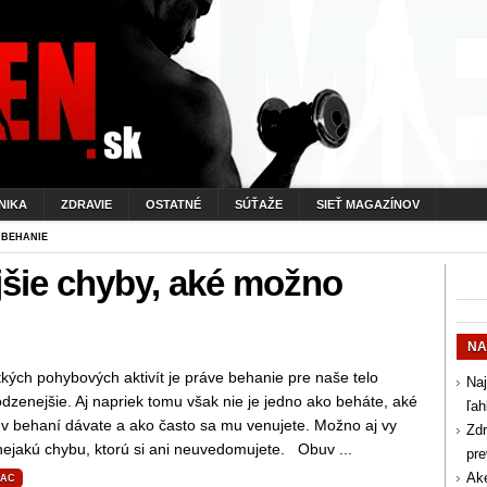
NIKA
ZDRAVIE
OSTATNÉ
SÚŤAŽE
SIEŤ MAGAZÍNOV
 BEHANIE
jšie chyby, aké možno
NA
kých pohybových aktivít je práve behanie pre naše telo
Naj
odzenejšie. Aj napriek tomu však nie je jedno ako beháte, aké
ľah
i v behaní dávate a ako často sa mu venujete. Možno aj vy
Zdr
nejakú chybu, ktorú si ani neuvedomujete. Obuv ...
pr
Aké
IAC