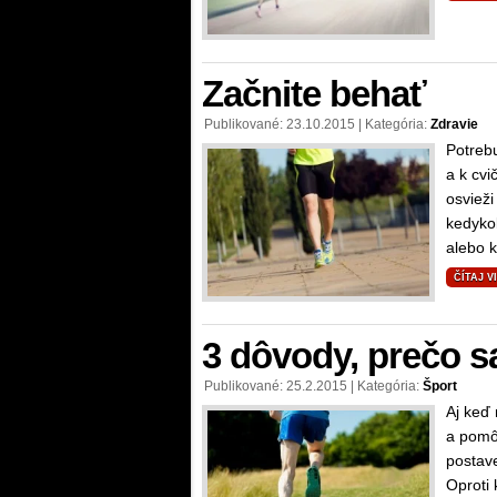
Začnite behať
Publikované: 23.10.2015 | Kategória:
Zdravie
Potrebu
a k cvi
osvieži
kedykoľ
alebo k
ČÍTAJ V
3 dôvody, prečo sa
Publikované: 25.2.2015 | Kategória:
Šport
Aj keď 
a pomô
postav
Oproti 