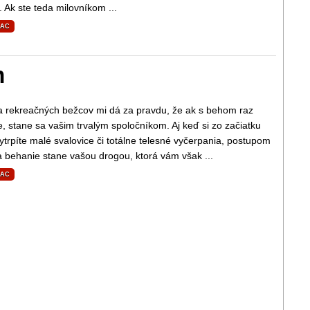
. Ak ste teda milovníkom ...
IAC
m
a rekreačných bežcov mi dá za pravdu, že ak s behom raz
, stane sa vašim trvalým spoločníkom. Aj keď si zo začiatku
ytrpíte malé svalovice či totálne telesné vyčerpania, postupom
 behanie stane vašou drogou, ktorá vám však ...
IAC