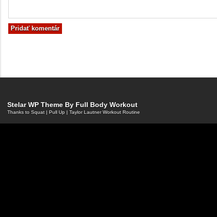
Stelar WP Theme By
Full Body Workout
Thanks to
Squat
|
Pull Up
|
Taylor Lautner Workout Routine