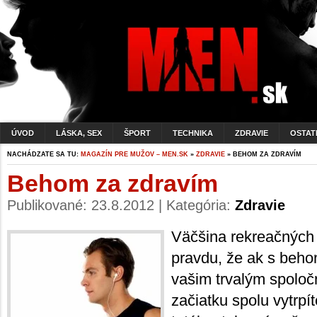
ÚVOD
LÁSKA, SEX
ŠPORT
TECHNIKA
ZDRAVIE
OSTAT
NACHÁDZATE SA TU:
MAGAZÍN PRE MUŽOV – MEN.SK
»
ZDRAVIE
» BEHOM ZA ZDRAVÍM
Behom za zdravím
Publikované: 23.8.2012 | Kategória:
Zdravie
Väčšina rekreačných
pravdu, že ak s beho
vašim trvalým spoloč
začiatku spolu vytrpí