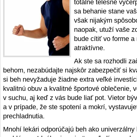
totálne telesné vyče
sa behanie stane vaš
však nijakým spôsob
naopak, utuží vaše zd
bude cítiť vo forme a
atraktívne.
Ak ste sa rozhodli z
behom, nezabúdajte najskôr zabezpečiť si kva
si beh nevyžaduje žiadne extra veľké investíc
kvalitnú obuv a kvalitné športové oblečenie,
v suchu, aj keď z vás bude liať pot. Vietor b
a v prípade, že ste spotení a mokrí, vystavuj
prechladnutia.
Mnohí lekári odporúčajú beh ako univerzálny 