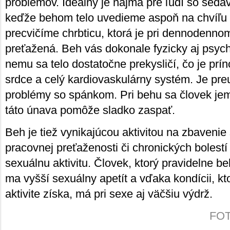
problémov. Ideálny je najmä pre ľudí so se
keďže behom telo uvedieme aspoň na chvíľu 
precvičíme chrbticu, ktorá je pri dennodenn
preťažená. Beh vás dokonale fyzicky aj psyc
nemu sa telo dostatočne prekysličí, čo je prí
srdce a celý kardiovaskulárny systém. Je pre
problémy so spánkom. Pri behu sa človek je
táto únava pomôže sladko zaspať.
Beh je tiež vynikajúcou aktivitou na zbavenie 
pracovnej preťaženosti či chronických bolestí
sexuálnu aktivitu. Človek, ktorý pravidelne be
ma vyšší sexuálny apetít a vďaka kondícii, kto
aktivite získa, má pri sexe aj väčšiu výdrž.
FOTO