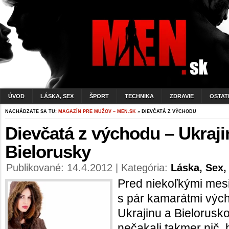
ÚVOD
LÁSKA, SEX
ŠPORT
TECHNIKA
ZDRAVIE
OSTAT
NACHÁDZATE SA TU:
MAGAZÍN PRE MUŽOV – MEN.SK
» DIEVČATÁ Z VÝCHODU
Dievčatá z východu – Ukraji
Bielorusky
Publikované: 14.4.2012 | Kategória:
Láska, Sex,
Pred niekoľkými mesi
s pár kamarátmi vých
Ukrajinu a Bielorusk
nečakali takmer nič, 