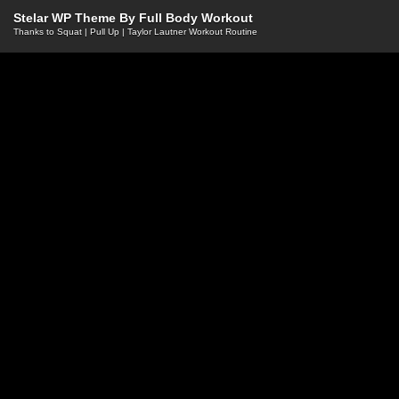
Stelar WP Theme By
Full Body Workout
Thanks to
Squat
|
Pull Up
|
Taylor Lautner Workout Routine