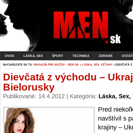
ÚVOD
LÁSKA, SEX
ŠPORT
TECHNIKA
ZDRAVIE
OSTAT
NACHÁDZATE SA TU:
MAGAZÍN PRE MUŽOV – MEN.SK
»
LÁSKA, SEX, VZŤAHY
» DIEVČATÁ Z
Dievčatá z východu – Ukraj
Bielorusky
Publikované: 14.4.2012 | Kategória:
Láska, Sex,
Pred niekoľ
navštívil s
krajiny – Uk