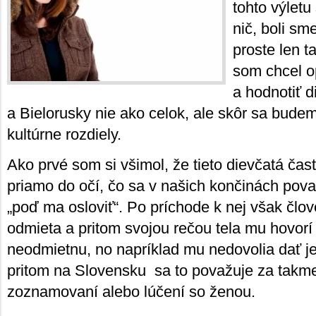
tohto výlet
nič, boli sm
proste len t
som chcel o
a hodnotiť d
a Bielorusky nie ako celok, ale skôr sa budem
kultúrne rozdiely.
Ako prvé som si všimol, že tieto dievčatá ča
priamo do očí, čo sa v našich končinách pova
„poď ma osloviť“. Po príchode k nej však člov
odmieta a pritom svojou rečou tela mu hovor
neodmietnu, no napríklad mu nedovolia dať jej
pritom na Slovensku sa to považuje za takme
zoznamovaní alebo lúčení so ženou.