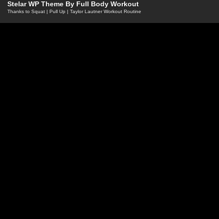
Stelar WP Theme By
Full Body Workout
Thanks to
Squat
|
Pull Up
|
Taylor Lautner Workout Routine