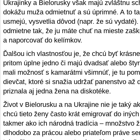
Ukrajinky a Bielorusky však majú zvláštnu sc
dokážu muža odmietnuť a sú úprimné. A to t
usmejú, vysvetlia dôvod (napr. že sú vydaté)
odmietne tak, že ju máte chuť na mieste zaškrt
a naporcovať do kelímkov.
Ďalšou ich vlastnosťou je, že chcú byť krásne
pritom úplne jedno či majú dvadsať alebo štyr
mali možnosť s kamarátmi všimnúť, je tu pom
dievčat, ktoré si snažia udržať panenstvo až
priznala aj jedna žena na diskotéke.
Život v Bielorusku a na Ukrajine nie je taký a
chcú tieto ženy často krát emigrovať do iných 
takmer ako ich národná tradícia – množstvo 
dlhodobo za prácou alebo priateľom práve se