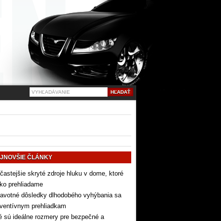
JNOVŠIE ČLÁNKY
častejšie skryté zdroje hluku v dome, ktoré
ko prehliadame
avotné dôsledky dlhodobého vyhýbania sa
eventívnym prehliadkam
 sú ideálne rozmery pre bezpečné a