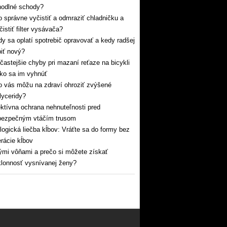
hodlné schody?
 správne vyčistiť a odmraziť chladničku a
čistiť filter vysávača?
y sa oplatí spotrebič opravovať a kedy radšej
iť nový?
častejšie chyby pri mazaní reťaze na bicykli
ko sa im vyhnúť
 vás môžu na zdraví ohroziť zvýšené
glyceridy?
ktívna ochrana nehnuteľnosti pred
bezpečným vtáčím trusom
logická liečba kĺbov: Vráťte sa do formy bez
rácie kĺbov
mi vôňami a prečo si môžete získať
lonnosť vysnívanej ženy?