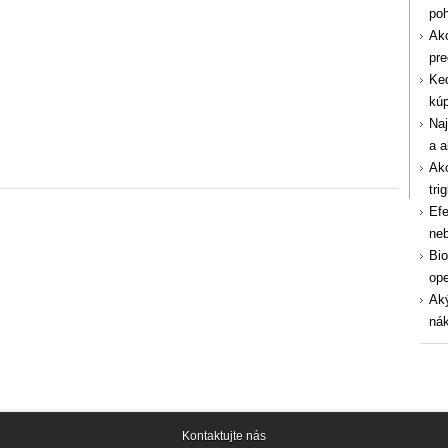
po
Ako
pre
Ked
kúp
Naj
a a
Ako
tri
Efe
ne
Bio
ope
Aký
nák
Kontaktujte nás