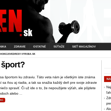
NIKA
ZDRAVIE
OSTATNÉ
SÚŤAŽE
SIEŤ MAGAZÍNOV
 HOKEJOVEDRESY-VYROBA.SK
 šport?
 sa športom ku zdraviu. Táto veta nám je všetkým iste známa
NA
 sa ňou aj riadia, a tak sa snažia každý deň pre svoje zdravie
Naj
iečo spraviť. Či už ide o to, že nepoužijete výťah, ale pôjdete
ľah
doch alebo ...
Zdr
IAC
pr
Aké