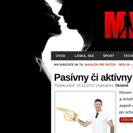
ÚVOD
LÁSKA, SEX
ŠPORT
TECH
NACHÁDZATE SA TU:
MAGAZÍN PRE MUŽOV – MEN.SK
»
Pasívny či aktívny
Publikované: 16.10.2012 | Kategória:
Ostatné
Hovorí
a mnohí
aspoň n
po scho
ČÍTAJ V