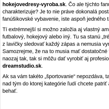
hokejovedresy-vyroba.sk
. Čo ale týchto fa
charakterizuje? Je to nie práve dokonalá pos
fanúšikovské vybavenie, iste aspoň jedného t
Tí extrémnejší si možno založia aj vlastný am
futbalový, hokejový alebo iný. Tu sa stanú „t
z lavičky sledovať každý zápas a nemusia vyn
Samozrejme, že na to musia mať dostatočné fi
naozaj tak, tak si môžu dať vyrobiť aj profes
dreamstudio.sk
.
Ak sa vám takéto „športovanie“ nepozdáva, ta
nad tým do ktorej kategórie ľudí chcete patri
behať.