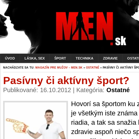
ÚVOD
LÁSKA, SEX
ŠPORT
TECHNIKA
ZDRAVIE
OSTAT
NACHÁDZATE SA TU:
MAGAZÍN PRE MUŽOV – MEN.SK
»
OSTATNÉ
» PASÍVNY ČI AKTÍVNY ŠP
Pasívny či aktívny šport?
Publikované: 16.10.2012 | Kategória:
Ostatné
Hovorí sa športom ku 
je všetkým iste známa
riadia, a tak sa snažia
zdravie aspoň niečo spr