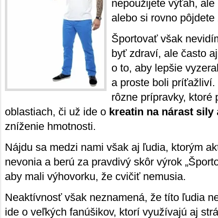
nepoužijete výťah, ale
alebo si rovno pôjdete
Športovať však nevidím
byť zdraví, ale často a
o to, aby lepšie vyzera
a proste boli príťažliví
rôzne prípravky, ktoré
oblastiach, či už ide o
kreatin na nárast sily
zníženie hmotnosti.
Nájdu sa medzi nami však aj ľudia, ktorým akt
nevonia a berú za pravdivý skôr výrok „Športom
aby mali výhovorku, že cvičiť nemusia.
Neaktívnosť však neznamená, že títo ľudia ne
ide o veľkých fanúšikov, ktorí využívajú aj st