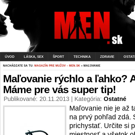
ÚVOD
LÁSKA, SEX
ŠPORT
TECHNIKA
ZDRAVIE
OSTAT
NACHÁDZATE SA TU:
MAGAZÍN PRE MUŽOV – MEN.SK
» MAĽOVANIE
Maľovanie rýchlo a ľahko? 
Máme pre vás super tip!
Publikované: 20.11.2013 | Kategória:
Ostatné
Maľovanie nie je až t
na prvý pohľad zdá. 
prichystať. Určite si 
miestnosť a všetok o