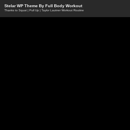
Stelar WP Theme By
Full Body Workout
Thanks to
Squat
|
Pull Up
|
Taylor Lautner Workout Routine