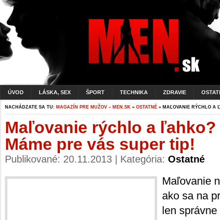
ÚVOD
LÁSKA, SEX
ŠPORT
TECHNIKA
ZDRAVIE
OSTAT
NACHÁDZATE SA TU:
MAGAZÍN PRE MUŽOV – MEN.SK
»
OSTATNÉ
» MAĽOVANIE RÝCHLO A Ľ
Maľovanie rýchlo a ľahko?
Máme pre vás super tip!
Publikované: 20.11.2013 | Kategória:
Ostatné
Maľovanie ni
ako sa na p
len správne 