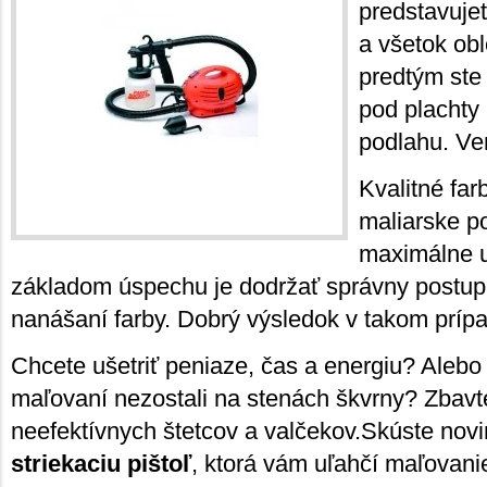
predstavuje
a všetok obl
predtým ste
pod plachty
podlahu. Ver
Kvalitné far
maliarske p
maximálne u
základom úspechu je dodržať správny postup 
nanášaní farby. Dobrý výsledok v takom prípa
Chcete ušetriť peniaze, čas a energiu? Alebo 
maľovaní nezostali na stenách škvrny? Zbavt
neefektívnych štetcov a valčekov.Skúste nov
striekaciu pištoľ
, ktorá vám uľahčí maľovani