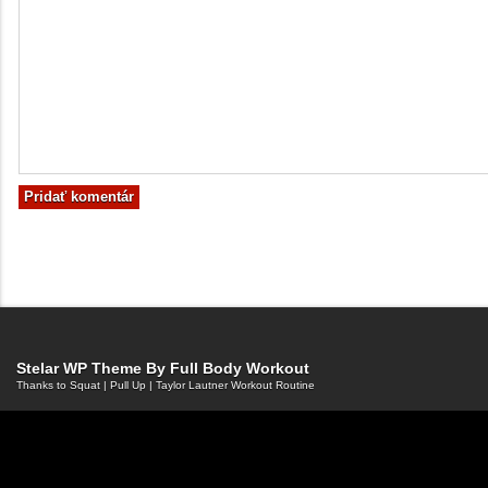
Stelar WP Theme By
Full Body Workout
Thanks to
Squat
|
Pull Up
|
Taylor Lautner Workout Routine