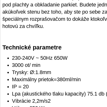
pod plachty a obkladanie parkiet. Budete je
akúkoľvek stenu bez toho, aby ste po sebe z
špeciálnym rozprašovačom to dokáže ktokoľv
hotovú za chvíľku.
Technické parametre
230-240V ~ 50Hz 650W
3000 ot/ min
Trysky: Ø:1.8mm
Maximálny prietok=380ml/min
IP = 20
Lpa (akustického tlaku kapacity) 75.1 db 
Vibrácie 2,2m/s2