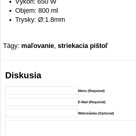
Výkon: 650 W
Objem: 800 ml
Trysky: Ø:1.8mm
Tágy:
maľovanie
,
striekacia pištoľ
Diskusia
Meno (required)
E-Mail (required)
Webstránka (Optional)