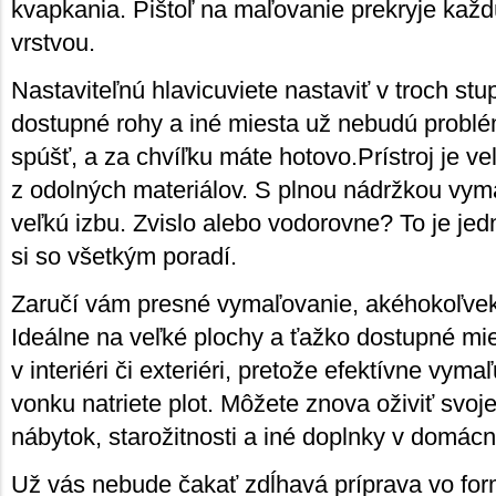
kvapkania. Pištoľ na maľovanie prekryje kaž
vrstvou.
Nastaviteľnú hlavicuviete nastaviť v troch st
dostupné rohy a iné miesta už nebudú problé
spúšť, a za chvíľku máte hotovo.Prístroj je ve
z odolných materiálov. S plnou nádržkou vym
veľkú izbu. Zvislo alebo vodorovne? To je jed
si so všetkým poradí.
Zaručí vám presné vymaľovanie, akéhokoľve
Ideálne na veľké plochy a ťažko dostupné mi
v interiéri či exteriéri, pretože efektívne vyma
vonku natriete plot. Môžete znova oživiť svoj
nábytok, starožitnosti a iné doplnky v domácn
Už vás nebude čakať zdĺhavá príprava vo fo