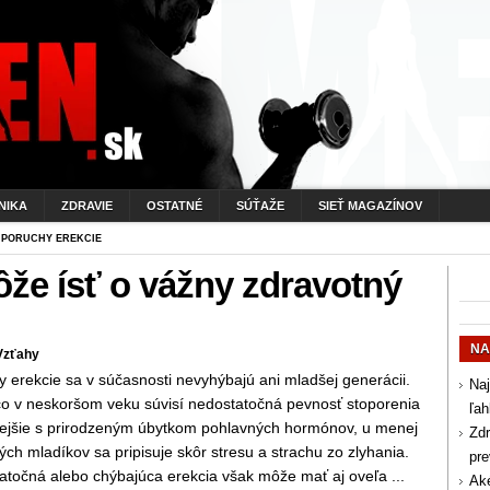
NIKA
ZDRAVIE
OSTATNÉ
SÚŤAŽE
SIEŤ MAGAZÍNOV
 PORUCHY EREKCIE
ôže ísť o vážny zdravotný
NA
Vzťahy
 erekcie sa v súčasnosti nevyhýbajú ani mladšej generácii.
Naj
 čo v neskoršom veku súvisí nedostatočná pevnosť stoporenia
ľah
tejšie s prirodzeným úbytkom pohlavných hormónov, u menej
Zdr
ch mladíkov sa pripisuje skôr stresu a strachu zo zlyhania.
pr
atočná alebo chýbajúca erekcia však môže mať aj oveľa ...
Aké