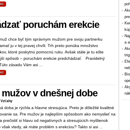
po
IAC
Ako
pre
ádzať poruchám erekcie
Ked
kúp
Naj
muž chce byť tým správnym mužom pre svoju partnerku
a a
amať ju v tej pravej chvíli. Trh preto ponúka množstvo
Ako
kov, ktoré poskytnú pomocnú ruku. Avšak stále je tu ešte
tri
jší spôsob – poruchám erekcie predchádzať. Pravidelný
Efe
Túto zásadu Vám asi ...
ne
IAC
Bio
ope
Aký
u mužov v dnešnej dobe
nák
, Vzťahy
 doba je rýchla a hlavne stresujúca. Preto je dôležité kvalitné
ovanie sa. Pre mužov je najlepším spôsobom ako nemyslieť na
 a prečistiť si hlavu od negatívnych a stresujúcich myšlienok
 však vtedy, ak máte problém s erekciou? Takto si asi ...