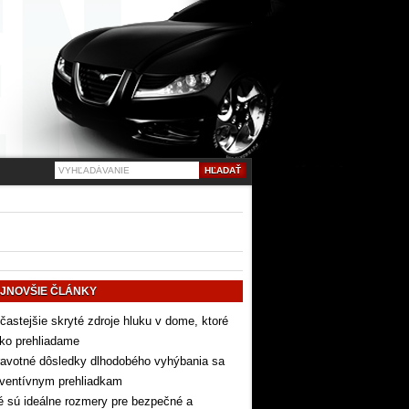
JNOVŠIE ČLÁNKY
častejšie skryté zdroje hluku v dome, ktoré
ko prehliadame
avotné dôsledky dlhodobého vyhýbania sa
eventívnym prehliadkam
 sú ideálne rozmery pre bezpečné a