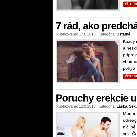
ČÍTAJ V
7 rád, ako predch
Publikované: 17.6.2016 | Kategória:
Ostatné
Každý 
a neskl
príprav
vhodne
pohyb 
ČÍTAJ V
Poruchy erekcie 
Publikované: 12.9.2013 | Kategória:
Láska, Sex
Moderná
odreag
nič iné
sex. Čo