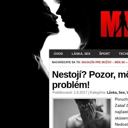
ÚVOD
LÁSKA, SEX
ŠPORT
TECH
NACHÁDZATE SA TU:
MAGAZÍN PRE MUŽOV – MEN.SK
»
Nestojí? Pozor, m
problém!
Publikované: 1.8.2017 | Kategória:
Láska, Sex, 
Poruchy
Zatiaľ
najčas
skúsený
Nedost