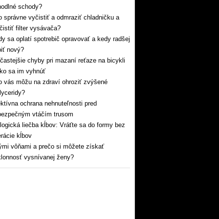
hodlné schody?
 správne vyčistiť a odmraziť chladničku a
čistiť filter vysávača?
y sa oplatí spotrebič opravovať a kedy radšej
iť nový?
častejšie chyby pri mazaní reťaze na bicykli
ko sa im vyhnúť
 vás môžu na zdraví ohroziť zvýšené
glyceridy?
ktívna ochrana nehnuteľnosti pred
bezpečným vtáčím trusom
logická liečba kĺbov: Vráťte sa do formy bez
rácie kĺbov
mi vôňami a prečo si môžete získať
lonnosť vysnívanej ženy?