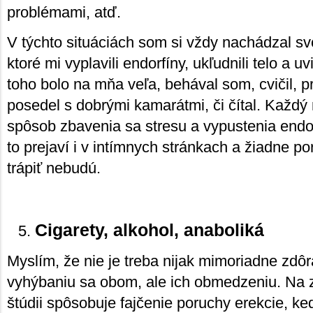
problémami, atď.
V týchto situáciách som si vždy nachádzal svo
ktoré mi vyplavili endorfíny, ukľudnili telo a 
toho bolo na mňa veľa, behával som, cvičil, 
posedel s dobrými kamarátmi, či čítal. Každý 
spôsob zbavenia sa stresu a vypustenia endo
to prejaví i v intímnych stránkach a žiadne p
trápiť nebudú.
Cigarety, alkohol, anaboliká
Myslím, že nie je treba nijak mimoriadne zdôr
vyhýbaniu sa obom, ale ich obmedzeniu. Na 
štúdii spôsobuje fajčenie poruchy erekcie, k