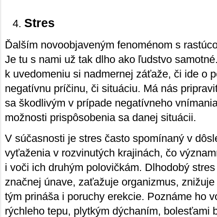
Stres
Ďalším novoobjaveným fenoménom s rastúcou 
Je tu s nami už tak dlho ako ľudstvo samotn
k uvedomeniu si nadmernej záťaže, či ide o p
negatívnu príčinu, či situáciu. Má nás pripravi
sa škodlivým v prípade negatívneho vnímania
možnosti prispôsobenia sa danej situácii.
V súčasnosti je stres často spomínaný v dôs
vyťaženia v rozvinutých krajinách, čo význa
i voči ich druhým polovičkám. Dlhodobý stres
značnej únave, zaťažuje organizmus, znižuje 
tým prináša i poruchy erekcie. Poznáme ho vo
rýchleho tepu, plytkým dýchaním, bolesťami b