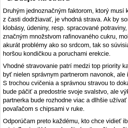
Druhým jednoznačným faktorom, ktorý musí
z časti dodržiavať, je vhodná strava. Ak by s
klobásy, údeniny, resp. spracované potraviny, 
značným množstvom rafinovaného cukru, mo
akurát problémy ako so srdcom, tak so súvis
horšou kondičkou a poruchami erekcie.
Vhodné stravovanie patrí medzi top priority k
byť nielen správnym partnerom navonok, ale i
S trochou cvičenia a správnou stravou to dok
bude páčiť a predostrie svoje svalstvo, ale vý
partnerka bude rozhodne viac a dlhšie užívať
povaľačom s chipsami v ruke.
Odporúčam preto každému, kto chce vidieť i