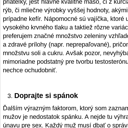
priateľky, jesť hlavne kvalitné mäso, či z kurč
rýb, či mliečne výrobky vyššej hodnoty, akými 
prípadne kefír. Nápomocné sú vajíčka, ktoré u
vysokého krvného tlaku a taktiež rôzne variác
preferujem značné množstvo zeleniny vzhľad
a zdravé prílohy (napr. neprepaľované), pri
množstvu soli a cukru. Avšak pozor, nevyhýba
mimoriadne podstatný pre tvorbu testosterónu,
nechce ochudobniť.
Doprajte si spánok
Ďalším výrazným faktorom, ktorý som zaznam
mužov je nedostatok spánku. A nejde tu výhr
únavu pre sex. Každý muž musí dbať o správn