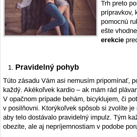
Trh preto p
prípravkov, 
pomocnú ruk
ešte vhodne
erekcie
pre
Pravidelný pohyb
Túto zásadu Vám asi nemusím pripomínať, p
každý. Akékoľvek kardio – ak mám rád pláva
V opačnom prípade behám, bicyklujem, či pot
v posilňovni. Ktorýkoľvek spôsob si zvolíte je
aby telo dostávalo pravidelný impulz. Tým ka
obezite, ale aj nepríjemnostiam v podobe por