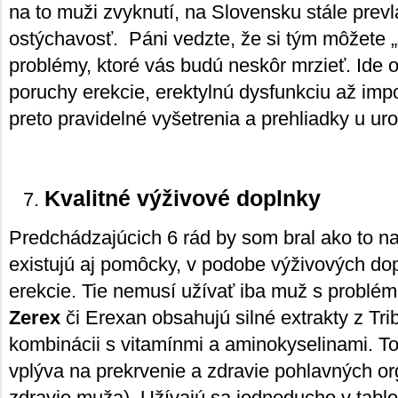
na to muži zvyknutí, na Slovensku stále prev
ostýchavosť. Páni vedzte, že si tým môžete „
problémy, ktoré vás budú neskôr mrzieť. Ide 
poruchy erekcie, erektylnú dysfunkciu až im
preto pravidelné vyšetrenia a prehliadky u uro
Kvalitné výživové doplnky
Predchádzajúcich 6 rád by som bral ako to naj
existujú aj pomôcky, v podobe výživových do
erekcie. Tie nemusí užívať iba muž s problém
Zerex
či Erexan obsahujú silné extrakty z Trib
kombinácii s vitamínmi a aminokyselinami. To
vplýva na prekrvenie a zdravie pohlavných or
zdravie muža). Užívajú sa jednoducho v table