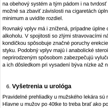
na obehový systém a tým pádom i na tvrdosť p
možné sa zbaviť závislosti na cigaretách úpln
minimum a uvidíte rozdiel.
Rovnaký vplyv má i znížená, prípadne úplne
alkoholu. V spojitosti so zlými stravovacími 
kondičkou spôsobuje značné poruchy erekcie, t
styku. Podobný vplyv majú i anabolické steroi
neprirodzeným spôsobom zabezpečujú vylučo
a ich dôsledkom pri vysadení býva nízke až nu
Vyšetrenia u urológa
Pravidelné prehliadky u mužského lekára sú 
Hlavne u mužov po 40tke to treba brať ako po