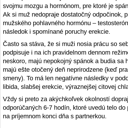
svojmu mozgu a hormónom, pre ktoré je spán
Ak si muž nedopraje dostatočný odpočinok, p
mužského pohlavného hormónu – testosterón
následok i spomínané poruchy erekcie.
Často sa stáva, že si muži nosia prácu so se
podpisuje i na ich pravidelnom dennom režim
neskoro, majú nepokojný spánok a budia sa 
majú ešte otočený deň neprirodzene (keď pra
smeny). To má len negatívne následky v pod
libida, slabšej erekcie, výraznejšej citovej chl
Vždy si preto za akýchkoľvek okolností dopr
odporúčaných 6-7 hodín, ktoré uvedú telo do
na príjemnom konci dňa s partnerkou.