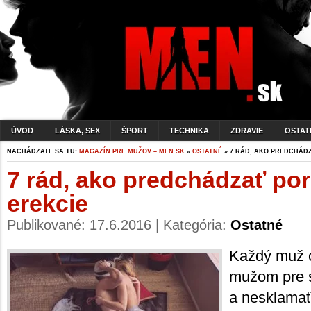
ÚVOD
LÁSKA, SEX
ŠPORT
TECHNIKA
ZDRAVIE
OSTAT
NACHÁDZATE SA TU:
MAGAZÍN PRE MUŽOV – MEN.SK
»
OSTATNÉ
» 7 RÁD, AKO PREDCHÁD
7 rád, ako predchádzať p
erekcie
Publikované: 17.6.2016 | Kategória:
Ostatné
Každý muž 
mužom pre s
a nesklamať j