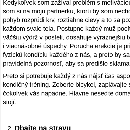
Kedykoľvek som zažíval problém s motiváciou
som si na moju partnerku, ktorú by som nech
pohyb rozprúdi krv, roztiahne cievy a to sa poz
každom svale tela. Postupne každý muž pocít
väčšiu výdrž v posteli, dosahuje výraznejšiu 
i viacnásobné úspechy. Porucha erekcie je p
fyzickú kondíciu každého z nás, a preto by sa
pravidelná pozornosť, aby sa predišlo sklam
Preto si potrebuje každý z nás nájsť čas aspo
kondičný tréning. Zoberte bicykel, zaplávajte si
čokoľvek vás napadne. Hlavne neseďte doma
stojí.
Dbajte na stravu