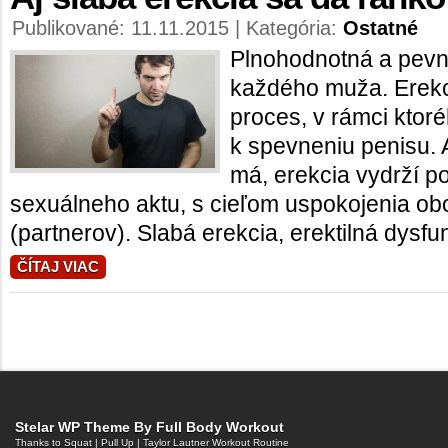
Publikované: 11.11.2015 | Kategória:
Ostatné
Plnohodnotná a pevná
každého muža. Erekc
proces, v rámci ktor
k spevneniu penisu. 
má, erekcia vydrží p
sexuálneho aktu, s cieľom uspokojenia ob
(partnerov). Slabá erekcia, erektilná dysfunk
ČÍTAJ VIAC
Stelar WP Theme By
Full Body Workout
Thanks to
Squat
|
Pull Up
|
Taylor Lautner Workout Routine