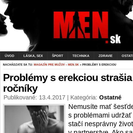
ÚVOD
LÁSKA, SEX
ŠPORT
TECHNIKA
ZDRAVIE
OSTAT
NACHÁDZATE SA TU:
MAGAZÍN PRE MUŽOV – MEN.SK
» PROBLÉMY S EREKCIOU
Problémy s erekciou strašia
ročníky
Publikované: 13.4.2017 | Kategória:
Ostatné
Nemusíte mať šesťdesi
s problémami udržať 
stačí nesprávny živo
v partnerstve. Ako sa 