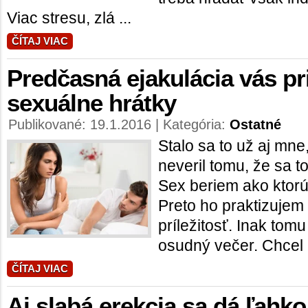
Viac stresu, zlá ...
ČÍTAJ VIAC
Predčasná ejakulácia vás pr
sexuálne hrátky
Publikované: 19.1.2016 | Kategória:
Ostatné
Stalo sa to už aj mne
neveril tomu, že sa t
Sex beriem ako ktorú
Preto ho praktizujem
príležitosť. Inak tomu
osudný večer. Chcel .
ČÍTAJ VIAC
Aj slabá erekcia sa dá ľahk