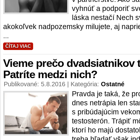
vyhnúť a podporiť s
láska nestačí Nech s
akokoľvek nadpozemsky milujete, aj napri
...
ČÍTAJ VIAC
Vieme prečo dvadsiatnikov t
Patríte medzi nich?
Publikované: 5.8.2016 | Kategória:
Ostatné
Pravda je taká, že p
dnes netrápia len st
s pribúdajúcim vekom
testosterón. Trápiť m
ktorí ho majú dostatok
treba hľadať však ind