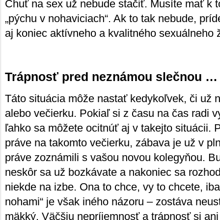
Chuť na sex už nebude stačiť. Musíte mať k 
„pýchu v nohaviciach“. Ak to tak nebude, prí
aj koniec aktívneho a kvalitného sexuálneho ž
Trápnosť pred neznámou slečnou …
Táto situácia môže nastať kedykoľvek, či už n
alebo večierku. Pokiaľ si z času na čas radi v
ľahko sa môžete ocitnúť aj v takejto situácii. 
práve na takomto večierku, zábava je už v pl
práve zoznámili s vašou novou kolegyňou. Buj
neskôr sa už bozkávate a nakoniec sa rozhod
niekde na izbe. Ona to chce, vy to chcete, ib
nohami“ je však iného názoru – zostáva neus
mäkký. Väčšiu nepríjemnosť a trápnosť si ani