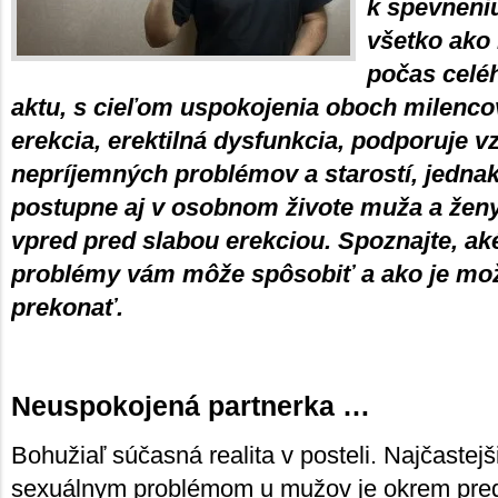
k spevneniu
všetko ako 
počas celé
aktu, s cieľom uspokojenia oboch milencov
erekcia, erektilná dysfunkcia, podporuje v
nepríjemných problémov a starostí, jedna
postupne aj v osobnom živote muža a ženy.
vpred pred slabou erekciou. Spoznajte, ak
problémy vám môže spôsobiť a ako je mož
prekonať.
Neuspokojená partnerka …
Bohužiaľ súčasná realita v posteli. Najčastej
sexuálnym problémom u mužov je okrem pred