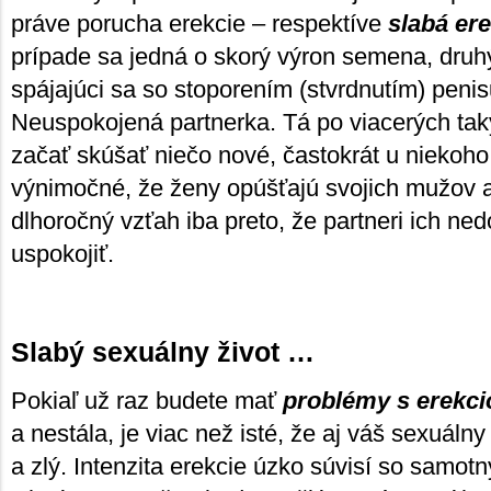
práve porucha erekcie – respektíve
slabá ere
prípade sa jedná o skorý výron semena, druh
spájajúci sa so stoporením (stvrdnutím) peni
Neuspokojená partnerka. Tá po viacerých ta
začať skúšať niečo nové, častokrát u niekoho
výnimočné, že ženy opúšťajú svojich mužov a
dlhoročný vzťah iba preto, že partneri ich ne
uspokojiť.
Slabý sexuálny život …
Pokiaľ už raz budete mať
problémy s erekci
a nestála, je viac než isté, že aj váš sexuál
a zlý. Intenzita erekcie úzko súvisí so samo