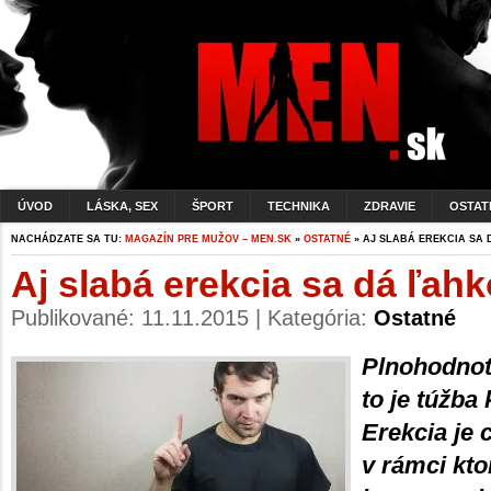
ÚVOD
LÁSKA, SEX
ŠPORT
TECHNIKA
ZDRAVIE
OSTAT
NACHÁDZATE SA TU:
MAGAZÍN PRE MUŽOV – MEN.SK
»
OSTATNÉ
» AJ SLABÁ EREKCIA SA
Aj slabá erekcia sa dá ľah
Publikované: 11.11.2015 | Kategória:
Ostatné
Plnohodnot
to je túžba
Erekcia je 
v rámci kt