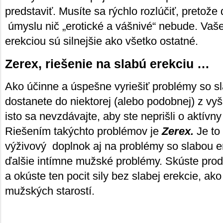
predstaviť. Musíte sa rýchlo rozlúčiť, pretož
úmyslu nič „erotické a vášnivé“ nebude. Vaš
erekciou sú silnejšie ako všetko ostatné.
Zerex, riešenie na slabú erekciu …
Ako účinne a úspešne vyriešiť problémy so s
dostanete do niektorej (alebo podobnej) z vyš
isto sa nevzdávajte, aby ste neprišli o aktívny
Riešením takýchto problémov je
Zerex.
Je to
výživový doplnok aj na problémy so slabou er
ďalšie intímne mužské problémy. Skúste prod
a okúste ten pocit sily bez slabej erekcie, ak
mužských starostí.