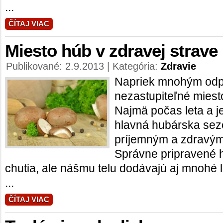
...
ČÍTAJ VIAC
Miesto húb v zdravej strave
Publikované: 2.9.2013 | Kategória:
Zdravie
Napriek mnohým odp
nezastupiteľné miesto
Najmä počas leta a j
hlavná hubárska sez
príjemným a zdravým
Správne pripravené 
chutia, ale nášmu telu dodávajú aj mnohé l
...
ČÍTAJ VIAC