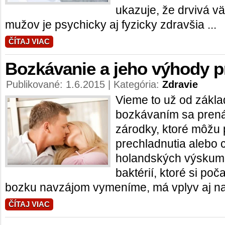
ukazuje, že drvivá v
mužov je psychicky aj fyzicky zdravšia ...
ČÍTAJ VIAC
Bozkávanie a jeho výhody p
Publikované: 1.6.2015 | Kategória:
Zdravie
Vieme to už od zákla
bozkávaním sa pren
zárodky, ktoré môžu 
prechladnutia alebo c
holandských výskumn
baktérií, ktoré si po
bozku navzájom vymeníme, má vplyv aj na 
ČÍTAJ VIAC