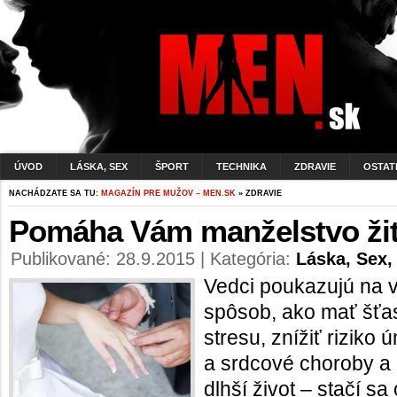
ÚVOD
LÁSKA, SEX
ŠPORT
TECHNIKA
ZDRAVIE
OSTAT
NACHÁDZATE SA TU:
MAGAZÍN PRE MUŽOV – MEN.SK
» ZDRAVIE
Pomáha Vám manželstvo žiť
Publikované: 28.9.2015 | Kategória:
Láska, Sex,
Vedci poukazujú na 
spôsob, ako mať šťas
stresu, znížiť riziko 
a srdcové choroby a 
dlhší život – stačí s