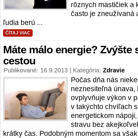
rôznych mastičiek a 
často je zneužívaná a
ľudia berú ...
ČÍTAJ VIAC
Máte málo energie? Zvýšte s
cestou
Publikované: 16.9.2013 | Kategória:
Zdravie
Počas dňa nás niek
neznesiteľná únava, 
ovplyvňuje výkon v p
v takýchto chvíľach 
energetickom nápoji,
stravu bez akejkoľve
krátky čas. Podobným momentom sa však 