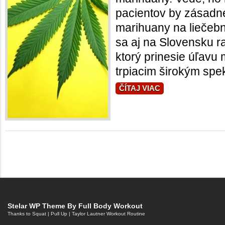
pacientov by zásadne
marihuany na liečebn
sa aj na Slovensku 
ktorý prinesie úľav
trpiacim širokým spek
ČÍTAJ VIAC
Stelar WP Theme By
Full Body Workout
Thanks to
Squat
|
Pull Up
|
Taylor Lautner Workout Routine