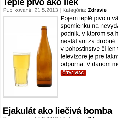
Teplé pivo ako liek
Publikované: 21.5.2013 | Kategória:
Zdravie
Pojem teplé pivo u vä
spomienku na nevyda
podnik, v ktorom sa h
nestál ani za drobné.
v pohostinstve či len
televízore je pre ta
odporná. V danom mo
ČÍTAJ VIAC
Ejakulát ako liečivá bomba