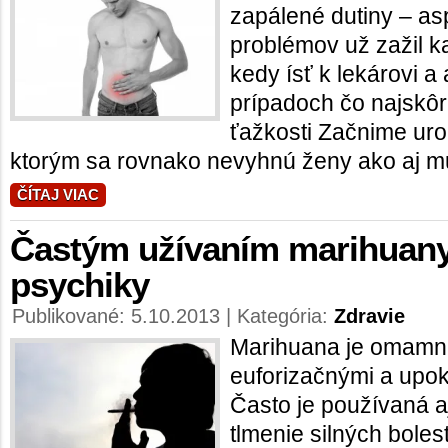
zapálené dutiny – as
problémov už zažil k
kedy ísť k lekárovi a 
prípadoch čo najskô
ťažkosti Začnime uro
ktorým sa rovnako nevyhnú ženy ako aj muž
ČÍTAJ VIAC
Častým užívaním marihuany 
psychiky
Publikované: 5.10.2013 | Kategória:
Zdravie
Marihuana je omamn
euforizačnými a upok
Často je používaná aj
tlmenie silných bolest