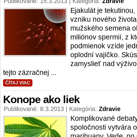
Publikované: 15.3.2013 | Kategória:
Zdravie
Ejakulát je tekutinou,
vzniku nového života
mužského semena ob
miliónov spermií, z k
podmienok vzíde jedn
oplodní vajíčko. Skús
zamyslieť nad výživov
tejto zázračnej ...
ČÍTAJ VIAC
Konope ako liek
Publikované: 8.3.2013 | Kategória:
Zdravie
Komplikované debaty 
spoločnosti vytvára o
marihuany. Vede, no 