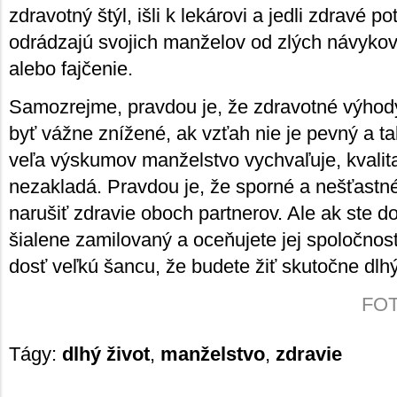
zdravotný štýl, išli k lekárovi a jedli zdravé po
odrádzajú svojich manželov od zlých návykov 
alebo fajčenie.
Samozrejme, pravdou je, že zdravotné výho
byť vážne znížené, ak vzťah nie je pevný a ta
veľa výskumov manželstvo vychvaľuje, kvalit
nezakladá. Pravdou je, že sporné a nešťast
narušiť zdravie oboch partnerov. Ale ak ste d
šialene zamilovaný a oceňujete jej spoločnosť
dosť veľkú šancu, že budete žiť skutočne dlhý
FOTO
Tágy:
dlhý život
,
manželstvo
,
zdravie