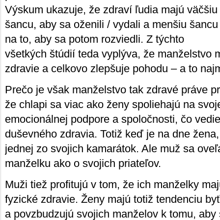
Výskum ukazuje, že zdraví ľudia majú väčšiu
šancu, aby sa oženili / vydali a menšiu šancu
na to, aby sa potom rozviedli. Z týchto
všetkých štúdií teda vyplýva, že manželstvo
zdravie a celkovo zlepšuje pohodu – a to na
Prečo je však manželstvo tak zdravé práve 
že chlapi sa viac ako ženy spoliehajú na svoj
emocionálnej podpore a spoločnosti, čo vedie
duševného zdravia. Totiž keď je na dne žena
jednej zo svojich kamarátok. Ale muž sa oveľa
manželku ako o svojich priateľov.
Muži tiež profitujú v tom, že ich manželky majú
fyzické zdravie. Ženy majú totiž tendenciu b
a povzbudzujú svojich manželov k tomu, aby s