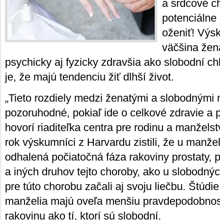
a srdcové c
potenciálne 
oženiť! Výs
väčšina žen
psychicky aj fyzicky zdravšia ako slobodní c
je, že majú tendenciu žiť dlhší život.
„Tieto rozdiely medzi ženatými a slobodnými
pozoruhodné, pokiaľ ide o celkové zdravie a p
hovorí riaditeľka centra pre rodinu a manželst
rok výskumníci z Harvardu zistili, že u manž
odhalená počiatočná fáza rakoviny prostaty, 
a iných druhov tejto choroby, ako u slobodný
pre túto chorobu začali aj svoju liečbu. Štúdie
manželia majú oveľa menšiu pravdepodobnos
rakovinu ako tí, ktorí sú slobodní.