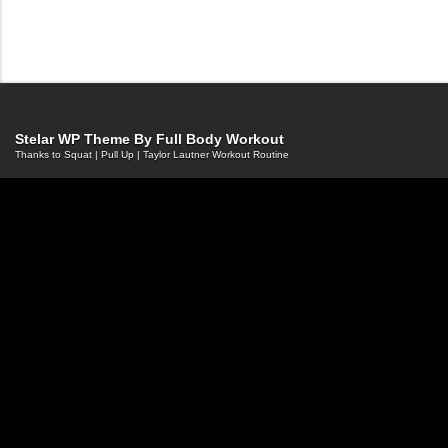
Stelar WP Theme By
Full Body Workout
Thanks to
Squat
|
Pull Up
|
Taylor Lautner Workout Routine