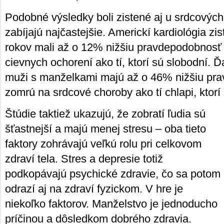
Podobné výsledky boli zistené aj u srdcových 
zabíjajú najčastejšie. Americkí kardiológia zist
rokov mali až o 12% nižšiu pravdepodobnosť
cievnych ochorení ako tí, ktorí sú slobodní. Ďal
muži s manželkami majú až o 46% nižšiu pr
zomrú na srdcové choroby ako tí chlapi, ktorí
Štúdie taktiež ukazujú, že zobratí ľudia sú
šťastnejší a majú menej stresu – oba tieto
faktory zohrávajú veľkú rolu pri celkovom
zdraví tela. Stres a depresie totiž
podkopávajú psychické zdravie, čo sa potom
odrazí aj na zdraví fyzickom. V hre je
niekoľko faktorov. Manželstvo je jednoducho
príčinou a dôsledkom dobrého zdravia.