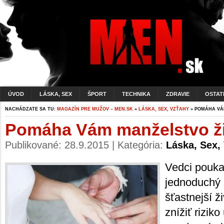
ÚVOD
LÁSKA, SEX
ŠPORT
TECHNIKA
ZDRAVIE
OSTAT
NACHÁDZATE SA TU:
MAGAZÍN PRE MUŽOV – MEN.SK
»
LÁSKA, SEX, VZŤAHY
» POMÁHA VÁ
Pomáha Vám manželstvo ži
Publikované: 28.9.2015 | Kategória:
Láska, Sex,
Vedci pouka
jednoduchý 
šťastnejší ž
znížiť rizik