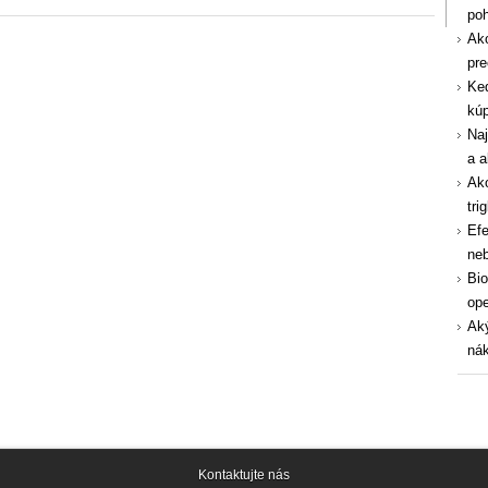
po
Ako
pre
Ked
kúp
Naj
a a
Ako
tri
Efe
ne
Bio
ope
Aký
nák
Kontaktujte nás