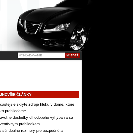
JNOVŠIE ČLÁNKY
častejšie skryté zdroje hluku v dome, ktoré
ko prehliadame
avotné dôsledky dlhodobého vyhýbania sa
eventívnym prehliadkam
 sú ideálne rozmery pre bezpečné a