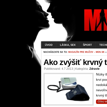
ÚVOD
LÁSKA, SEX
ŠPORT
TECH
NACHÁDZATE SA TU:
MAGAZÍN PRE MUŽOV – MEN.SK
»
Ako zvýšiť krvný t
Publikované: 4.7.2013 | Kategória:
Zdravie
Nízky t
krvi po
nedoká
nevoľn
krvný tl
ČÍTAJ V