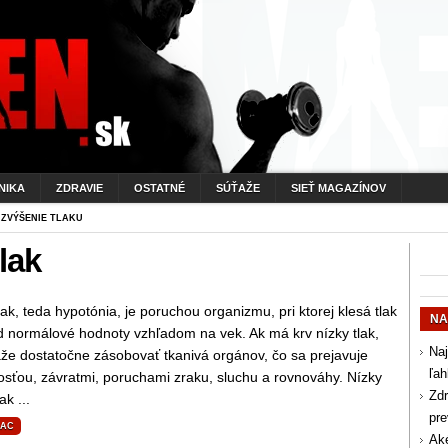
NIKA
ZDRAVIE
OSTATNÉ
SÚŤAŽE
SIEŤ MAGAZÍNOV
 ZVÝŠENIE TLAKU
lak
lak, teda hypotónia, je poruchou organizmu, pri ktorej klesá tlak
NA
d normálové hodnoty vzhľadom na vek. Ak má krv nízky tlak,
Naj
že dostatočne zásobovať tkanivá orgánov, čo sa prejavuje
ľah
osťou, závratmi, poruchami zraku, sluchu a rovnováhy. Nízky
Zdr
ak ...
pr
IAC
Aké