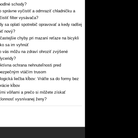
hodlné schody?
 správne vyčistiť a odmraziť chladničku a
čistiť filter vysávača?
y sa oplatí spotrebič opravovať a kedy radšej
iť nový?
častejšie chyby pri mazaní reťaze na bicykli
ko sa im vyhnúť
 vás môžu na zdraví ohroziť zvýšené
glyceridy?
ktívna ochrana nehnuteľnosti pred
bezpečným vtáčím trusom
logická liečba kĺbov: Vráťte sa do formy bez
rácie kĺbov
mi vôňami a prečo si môžete získať
lonnosť vysnívanej ženy?