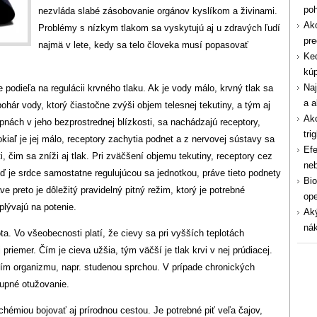
po
nezvláda slabé zásobovanie orgánov kyslíkom a živinami.
Ako
Problémy s nízkym tlakom sa vyskytujú aj u zdravých ľudí
pre
najmä v lete, kedy sa telo človeka musí popasovať
Ked
kúp
Naj
odieľa na regulácii krvného tlaku. Ak je vody málo, krvný tlak sa
a a
pohár vody, ktorý čiastočne zvýši objem telesnej tekutiny, a tým aj
Ako
epnách v jeho bezprostrednej blízkosti, sa nachádzajú receptory,
tri
okiaľ je jej málo, receptory zachytia podnet a z nervovej sústavy sa
Efe
, čim sa zníži aj tlak. Pri zväčšení objemu tekutiny, receptory cez
ne
keď je srdce samostatne regulujúcou sa jednotkou, práve tieto podnety
Bio
 preto je dôležitý pravidelný pitný režim, ktorý je potrebné
ope
vplývajú na potenie.
Aký
nák
ta. Vo všeobecnosti platí, že cievy sa pri vyšších teplotách
riemer. Čím je cieva užšia, tým väčší je tlak krvi v nej prúdiacej.
ním organizmu, napr. studenou sprchou. V prípade chronických
upné otužovanie.
émiou bojovať aj prírodnou cestou. Je potrebné piť veľa čajov,