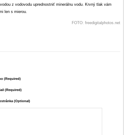
u vodou z vodovodu uprednostniť minerálnu vodu. Krvný tlak vám
mi len s mierou.
FOTO: freedigitalphotos.net
o (required)
ail (required)
stránka (Optional)