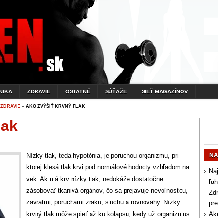
NIKA
ZDRAVIE
OSTATNÉ
SÚŤAŽE
SIEŤ MAGAZÍNOV
»
ZDRAVIE
» AKO ZVÝŠIŤ KRVNÝ TLAK
lak
Nízky tlak, teda hypotónia, je poruchou organizmu, pri
NA
ktorej klesá tlak krvi pod normálové hodnoty vzhľadom na
Naj
vek. Ak má krv nízky tlak, nedokáže dostatočne
ľah
zásobovať tkanivá orgánov, čo sa prejavuje nevoľnosťou,
Zdr
závratmi, poruchami zraku, sluchu a rovnováhy. Nízky
pr
krvný tlak môže spieť až ku kolapsu, kedy už organizmus
Aké