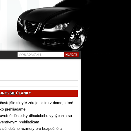
JNOVŠIE ČLÁNKY
častejšie skryté zdroje hluku v dome, ktoré
ko prehliadame
avotné dôsledky dlhodobého vyhýbania sa
eventívnym prehliadkam
 sú ideálne rozmery pre bezpečné a