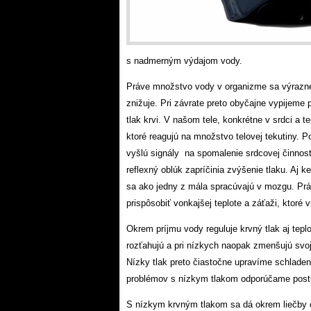
s nadmerným výdajom vody.
Práve množstvo vody v organizme sa výrazne p
znižuje. Pri závrate preto obyčajne vypijeme 
tlak krvi. V našom tele, konkrétne v srdci a t
ktoré reagujú na množstvo telovej tekutiny. P
vyšlú signály na spomalenie srdcovej činnosti
reflexný oblúk zapríčinia zvýšenie tlaku. Aj 
sa ako jedny z mála spracúvajú v mozgu. Práve
prispôsobiť vonkajšej teplote a záťaži, ktoré 
Okrem príjmu vody reguluje krvný tlak aj teplo
rozťahujú a pri nízkych naopak zmenšujú svoj p
Nízky tlak preto čiastočne upravíme schlade
problémov s nízkym tlakom odporúčame post
S nízkym krvným tlakom sa dá okrem liečby ch