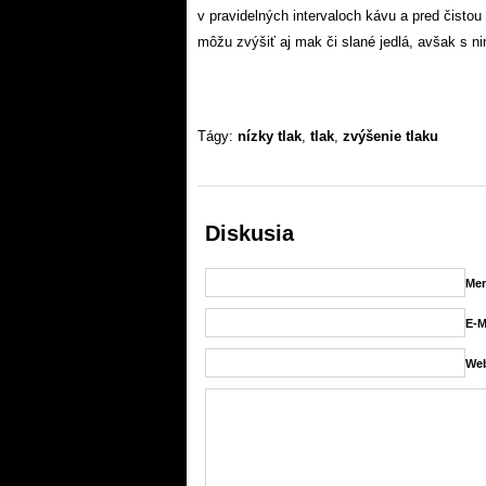
v pravidelných intervaloch kávu a pred čisto
môžu zvýšiť aj mak či slané jedlá, avšak s ni
Tágy:
nízky tlak
,
tlak
,
zvýšenie tlaku
Diskusia
Men
E-M
Web