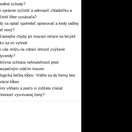
hodlné schody?
 správne vyčistiť a odmraziť chladničku a
čistiť filter vysávača?
y sa oplatí spotrebič opravovať a kedy radšej
iť nový?
častejšie chyby pri mazaní reťaze na bicykli
ko sa im vyhnúť
 vás môžu na zdraví ohroziť zvýšené
glyceridy?
ktívna ochrana nehnuteľnosti pred
bezpečným vtáčím trusom
logická liečba kĺbov: Vráťte sa do formy bez
rácie kĺbov
mi vôňami a prečo si môžete získať
lonnosť vysnívanej ženy?