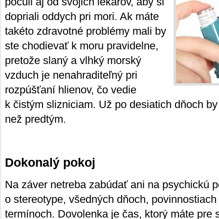
počuli aj od svojich lekárov, aby si
dopriali oddych pri mori. Ak máte
takéto zdravotné problémy mali by
ste chodievať k moru pravidelne,
pretože slaný a vlhký morský
vzduch je nenahraditeľný pri
rozpúšťaní hlienov, čo vedie
k čistým slizniciam. Už po desiatich dňoch by s
než predtým.
Dokonalý pokoj
Na záver netreba zabúdať ani na psychickú po
o stereotype, všedných dňoch, povinnostiac
termínoch. Dovolenka je čas, ktorý máte pre s