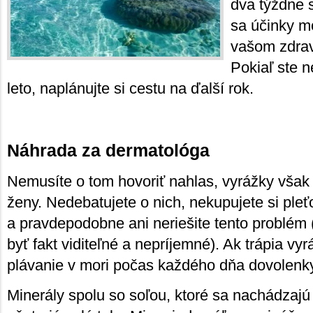
dva týždne s
sa účinky mo
vašom zdrav
Pokiaľ ste n
leto, naplánujte si cestu na ďalší rok.
Náhrada za dermatológa
Nemusíte o tom hovoriť nahlas, vyrážky však
ženy. Nedebatujete o nich, nekupujete si ple
a pravdepodobne ani neriešite tento problém
byť fakt viditeľné a nepríjemné). Ak trápia vyr
plávanie v mori počas každého dňa dovolenky
Minerály spolu so soľou, ktoré sa nachádzajú