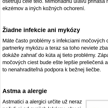
ošetrujú celé telo. Mimoriadnu úľavu prináša 
ekzémov a iných kožných ochorení.
Žiadne infekcie ani mykózy
Máte často problémy s infekciami močových ci
partnerky mykózu a teraz sa toho neviete zb
dokáže zahnať do kúta aj tieto problémy. Zápa
močových ciest bude ešte lepšie preliečená a
to nenahraditeľná podpora k bežnej liečbe.
Astma a alergie
Astmatici a alergici určite už neraz