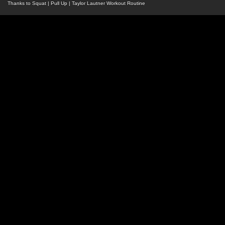
Thanks to
Squat
|
Pull Up
|
Taylor Lautner Workout Routine