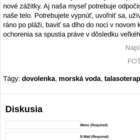
nové zážitky. Aj naša myseľ potrebuje odpoči
naše telo. Potrebujete vypnúť, uvoľniť sa, užív
ráno po pláži, baviť sa dlho do noci v novom 
ochorenia sa spustia práve v dôsledku veľkéh
Napí
FOTO
Tágy:
dovolenka
,
morská voda
,
talasoterap
Diskusia
Meno (required)
E-Mail (required)