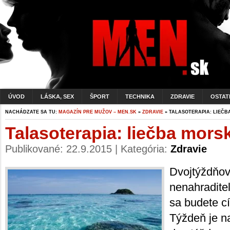
ÚVOD
LÁSKA, SEX
ŠPORT
TECHNIKA
ZDRAVIE
OSTAT
NACHÁDZATE SA TU:
MAGAZÍN PRE MUŽOV – MEN.SK
»
ZDRAVIE
» TALASOTERAPIA: LIEČ
Talasoterapia: liečba mor
Publikované: 22.9.2015 | Kategória:
Zdravie
Dvojtýždňov
nenahraditeľ
sa budete c
Týždeň je na