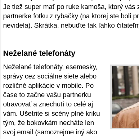
Je tiež super mať po ruke kamoša, ktorý vás 
partnerke fotku z rybačky (na ktorej ste boli p
nevidela). Skrátka, nebuďte tak ľahko čitateľn
Neželané telefonáty
Neželané telefonáty, esemesky,
správy cez sociálne siete alebo
rozličné aplikácie v mobile. Po
čase to začne vašu partnerku
otravovať a znechutí to celé aj
vám. Ušetrite si scény plné kriku
tým, že bokovkám necháte len
svoj email (samozrejme iný ako