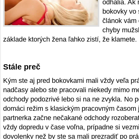
odhalia. Ak
bokovky vo s
článok vám o
chyby mužs
základe ktorých žena ľahko zistí, že klamete.
Stále preč
Kým ste aj pred bokovkami mali vždy veľa prá
nadčasy alebo ste pracovali niekedy mimo me
odchody podozrivé lebo si na ne zvykla. No po
domáci režim s klasickým pracovným časom j
partnerka začne nečakané odchody rozoberať.
vždy dopredu v čase voľna, prípadne si vezmi
dovolenky než by ste sa mali prezradiť po p