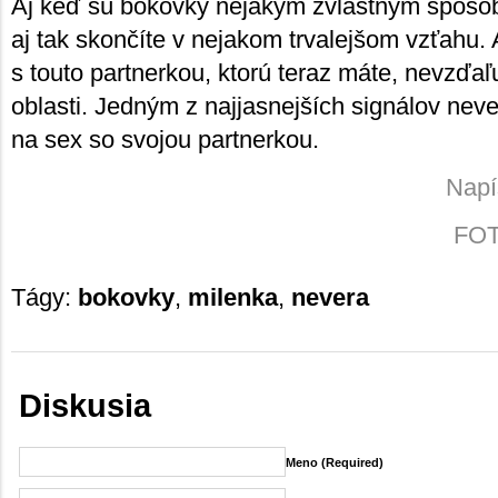
Aj keď sú bokovky nejakým zvláštnym spôsob
aj tak skončíte v nejakom trvalejšom vzťahu. 
s touto partnerkou, ktorú teraz máte, nevzďaľuj
oblasti. Jedným z najjasnejších signálov never
na sex so svojou partnerkou.
Napí
FOTO
Tágy:
bokovky
,
milenka
,
nevera
Diskusia
Meno (required)