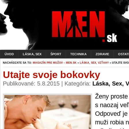
ÚVOD
LÁSKA, SEX
ŠPORT
TECHNIKA
ZDRAVIE
OSTAT
NACHÁDZATE SA TU:
MAGAZÍN PRE MUŽOV – MEN.SK
»
LÁSKA, SEX, VZŤAHY
» UTAJTE SV
Utajte svoje bokovky
Publikované: 5.8.2015 | Kategória:
Láska, Sex, 
Ženy proste 
s naozaj veľ
Odpoveď je 
muži robia 