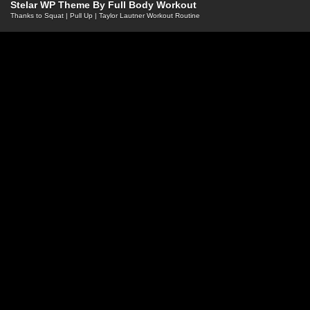
Stelar WP Theme By
Full Body Workout
Thanks to
Squat
|
Pull Up
|
Taylor Lautner Workout Routine