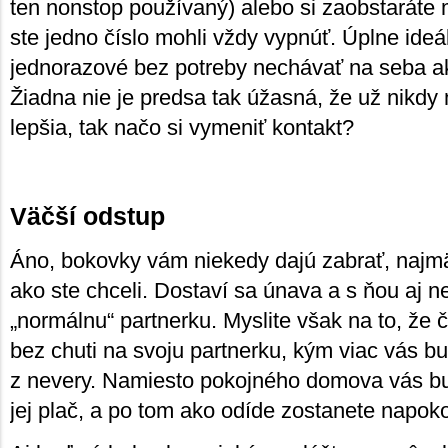
ten nonstop používaný) alebo si zaobstaráte 
ste jedno číslo mohli vždy vypnúť. Úplne ide
jednorazové bez potreby nechávať na seba a
Žiadna nie je predsa tak úžasná, že už nikdy
lepšia, tak načo si vymeniť kontakt?
Väčší odstup
Áno, bokovky vám niekedy dajú zabrať, najmä 
ako ste chceli. Dostaví sa únava a s ňou aj n
„normálnu“ partnerku. Myslite však na to, že 
bez chuti na svoju partnerku, kým viac vás b
z nevery. Namiesto pokojného domova vás bud
jej plač, a po tom ako odíde zostanete napok