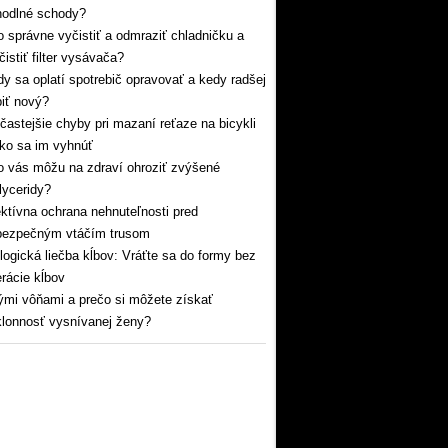
hodlné schody?
 správne vyčistiť a odmraziť chladničku a
čistiť filter vysávača?
y sa oplatí spotrebič opravovať a kedy radšej
iť nový?
častejšie chyby pri mazaní reťaze na bicykli
ko sa im vyhnúť
 vás môžu na zdraví ohroziť zvýšené
glyceridy?
ktívna ochrana nehnuteľnosti pred
bezpečným vtáčím trusom
logická liečba kĺbov: Vráťte sa do formy bez
rácie kĺbov
mi vôňami a prečo si môžete získať
lonnosť vysnívanej ženy?