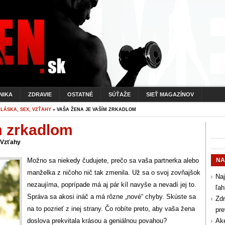
NIKA
ZDRAVIE
OSTATNÉ
SÚŤAŽE
SIEŤ MAGAZÍNOV
»
LÁSKA, SEX, VZŤAHY
» VAŠA ŽENA JE VAŠÍM ZRKADLOM
m zrkadlom
 Vzťahy
Možno sa niekedy čudujete, prečo sa vaša partnerka alebo
NA
manželka z ničoho nič tak zmenila. Už sa o svoj zovňajšok
Naj
nezaujíma, poprípade má aj pár kíl navyše a nevadí jej to.
ľah
Správa sa akosi ináč a má rôzne „nové“ chyby. Skúste sa
Zdr
na to pozrieť z inej strany. Čo robíte preto, aby vaša žena
pr
doslova prekvitala krásou a geniálnou povahou?
Aké