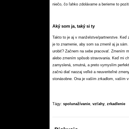
niečo, čo ľahko zdolávame a berieme to pozit
Aký som ja, taký si ty
Takto to je aj v manželstve/partnerstve. Keď
je to znamenie, aby som sa zmenil aj ja sám
urobiť? Začnem na sebe pracovať. Zmením my
alebo zmením spôsob stravovania. Keď mi chýba
zamyslená, smutná, a preto vymyslím perfekt
začnú diať naozaj veľké a neuveriteľné zmeny
stonásobne. Ona je vaším zrkadlom, vaším 
Tágy:
spolunažívanie
,
vzťahy
,
zrkadlenie