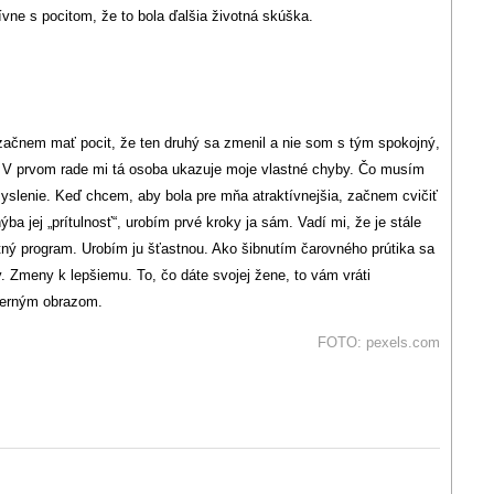
ívne s pocitom, že to bola ďalšia životná skúška.
 začnem mať pocit, že ten druhý sa zmenil a nie som s tým spokojný,
. V prvom rade mi tá osoba ukazuje moje vlastné chyby. Čo musím
slenie. Keď chcem, aby bola pre mňa atraktívnejšia, začnem cvičiť
 jej „prítulnosť“, urobím prvé kroky ja sám. Vadí mi, že je stále
ný program. Urobím ju šťastnou. Ako šibnutím čarovného prútika sa
. Zmeny k lepšiemu. To, čo dáte svojej žene, to vám vráti
verným obrazom.
FOTO: pexels.com