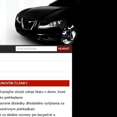
JNOVŠIE ČLÁNKY
častejšie skryté zdroje hluku v dome, ktoré
ko prehliadame
avotné dôsledky dlhodobého vyhýbania sa
eventívnym prehliadkam
 sú ideálne rozmery pre bezpečné a