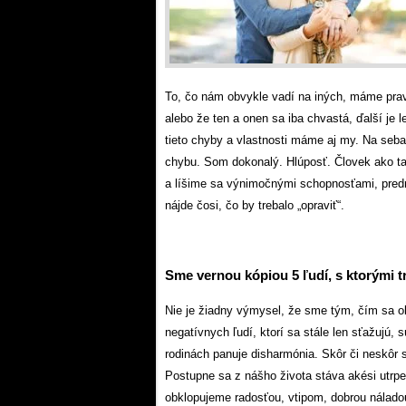
To, čo nám obvykle vadí na iných, máme prav
alebo že ten a onen sa iba chvastá, ďalší je 
tieto chyby a vlastnosti máme aj my. Na seb
chybu. Som dokonalý. Hlúposť. Človek ako tak
a líšime sa výnimočnými schopnosťami, pred
nájde čosi, čo by trebalo „opraviť“.
Sme vernou kópiou 5 ľudí, s ktorými t
Nie je žiadny výmysel, že sme tým, čím sa ob
negatívnych ľudí, ktorí sa stále len sťažujú,
rodinách panuje disharmónia. Skôr či neskôr
Postupne sa z nášho života stáva akési utrpe
obklopujeme radosťou, vtipom, dobrou nálado