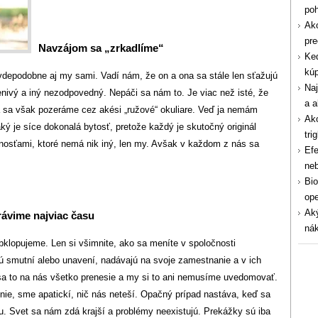
po
Ako
pre
Navzájom sa „zrkadlíme“
Ked
kúp
depodobne aj my sami. Vadí nám, že on a ona sa stále len sťažujú
Naj
lenivý a iný nezodpovedný. Nepáči sa nám to. Je viac než isté, že
a a
a sa však pozeráme cez akési „ružové“ okuliare. Veď ja nemám
Ako
ý je síce dokonalá bytosť, pretože každý je skutočný originál
tri
nosťami, ktoré nemá nik iný, len my. Avšak v každom z nás sa
Efe
ne
Bio
ope
Aký
rávime najviac času
nák
klopujeme. Len si všimnite, ako sa meníte v spoločnosti
 sú smutní alebo unavení, nadávajú na svoje zamestnanie a v ich
 sa to na nás všetko prenesie a my si to ani nemusíme uvedomovať.
nie, sme apatickí, nič nás neteší. Opačný prípad nastáva, keď sa
u. Svet sa nám zdá krajší a problémy neexistujú. Prekážky sú iba