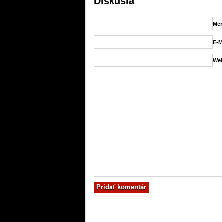
Diskusia
Men
E-M
Web