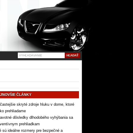
JNOVŠIE ČLÁNKY
častejšie skryté zdroje hluku v dome, ktoré
ko prehliadame
avotné dôsledky dlhodobého vyhýbania sa
eventívnym prehliadkam
 sú ideálne rozmery pre bezpečné a