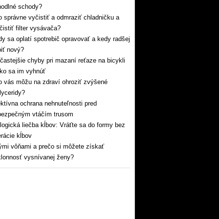
hodlné schody?
 správne vyčistiť a odmraziť chladničku a
čistiť filter vysávača?
y sa oplatí spotrebič opravovať a kedy radšej
iť nový?
častejšie chyby pri mazaní reťaze na bicykli
ko sa im vyhnúť
 vás môžu na zdraví ohroziť zvýšené
glyceridy?
ktívna ochrana nehnuteľnosti pred
bezpečným vtáčím trusom
logická liečba kĺbov: Vráťte sa do formy bez
rácie kĺbov
mi vôňami a prečo si môžete získať
lonnosť vysnívanej ženy?