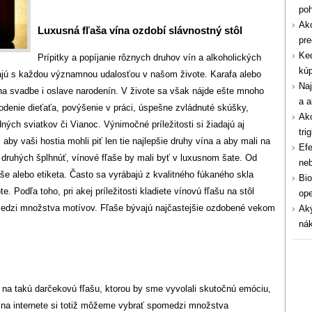
po
Ako
Luxusná fľaša vína ozdobí slávnostný stôl
pre
Ked
Prípitky a popíjanie rôznych druhov vín a alkoholických
kúp
jú s každou významnou udalosťou v našom živote. Karafa alebo
Naj
 na svadbe i oslave narodenín. V živote sa však nájde ešte mnoho
a a
arodenie dieťaťa, povýšenie v práci, úspešne zvládnuté skúšky,
Ako
ých sviatkov či Vianoc. Výnimočné príležitosti si žiadajú aj
tri
aby vaši hostia mohli piť len tie najlepšie druhy vína a aby mali na
Efe
u druhých šplhnúť, vínové fľaše by mali byť v luxusnom šate. Od
ne
ľaše alebo etiketa. Často sa vyrábajú z kvalitného fúkaného skla
Bio
. Podľa toho, pri akej príležitosti kladiete vínovú fľašu na stôl
ope
pomedzi množstva motívov. Fľaše bývajú najčastejšie ozdobené vekom
Aký
nák
.
a takú darčekovú fľašu, ktorou by sme vyvolali skutočnú emóciu,
aj na internete si totiž môžeme vybrať spomedzi množstva