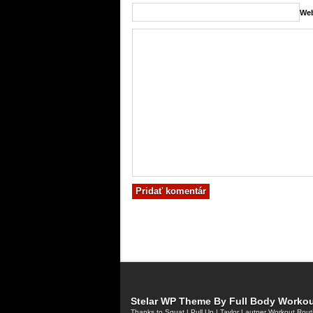
Web
Stelar WP Theme By
Full Body Worko
Thanks to
Squat
|
Pull Up
|
Taylor Lautner Workout Rout