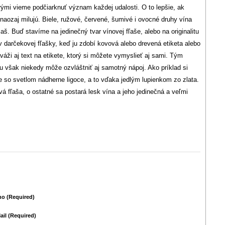
ými vieme podčiarknuť význam každej udalosti. O to lepšie, ak
 naozaj milujú. Biele, ružové, červené, šumivé i ovocné druhy vína
. Buď stavíme na jedinečný tvar vínovej fľaše, alebo na originalitu
v darčekovej fľašky, keď ju zdobí kovová alebo drevená etiketa alebo
ži aj text na etikete, ktorý si môžete vymyslieť aj sami. Tým
ašu však niekedy môže ozvláštniť aj samotný nápoj. Ako príklad si
e so svetlom nádherne ligoce, a to vďaka jedlým lupienkom zo zlata.
á fľaša, o ostatné sa postará lesk vína a jeho jedinečná a veľmi
o (required)
ail (required)