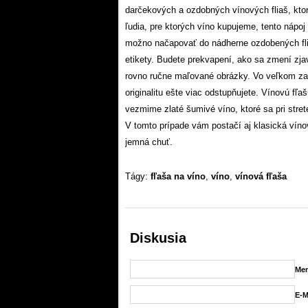
darčekových a ozdobných vínových fliaš, ktor
ľudia, pre ktorých víno kupujeme, tento nápoj
možno načapovať do nádherne ozdobených fliaš
etikety. Budete prekvapení, ako sa zmení zja
rovno ručne maľované obrázky. Vo veľkom zavá
originalitu ešte viac odstupňujete. Vínovú fľ
vezmime zlaté šumivé víno, ktoré sa pri stret
V tomto prípade vám postačí aj klasická vínov
jemná chuť.
Tágy:
fľaša na víno
,
víno
,
vínová fľaša
Diskusia
Men
E-M