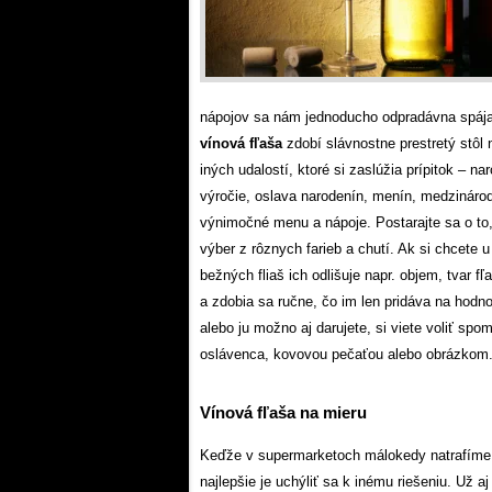
nápojov sa nám jednoducho odpradávna spája
vínová fľaša
zdobí slávnostne prestretý stôl
iných udalostí, ktoré si zaslúžia prípitok – n
výročie, oslava narodenín, menín, medzinárodn
výnimočné menu a nápoje. Postarajte sa o to, 
výber z rôznych farieb a chutí. Ak si chcete 
bežných fliaš ich odlišuje napr. objem, tvar f
a zdobia sa ručne, čo im len pridáva na hodnote
alebo ju možno aj darujete, si viete voliť s
oslávenca, kovovou pečaťou alebo obrázkom
Vínová fľaša na mieru
Keďže v supermarketoch málokedy natrafíme n
najlepšie je uchýliť sa k inému riešeniu. Už 