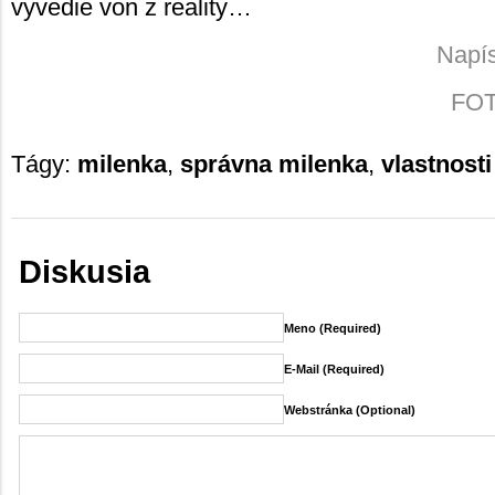
vyvedie von z reality…
Napís
FOTO
Tágy:
milenka
,
správna milenka
,
vlastnost
Diskusia
Meno (required)
E-Mail (required)
Webstránka (Optional)