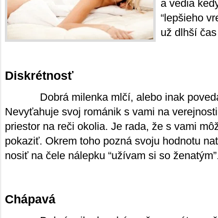
a vedia kedy
“lepšieho vr
už dlhší čas
Diskrétnosť
Dobrá milenka mlčí, alebo inak poved
Nevyťahuje svoj románik s vami na verejnost
priestor na reči okolia. Je rada, že s vami mô
pokaziť. Okrem toho pozná svoju hodnotu nat
nosiť na čele nálepku “užívam si so ženatým”
Chápavá