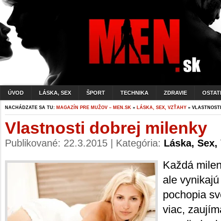
ÚVOD
LÁSKA, SEX
ŠPORT
TECHNIKA
ZDRAVIE
OSTAT
NACHÁDZATE SA TU:
MAGAZÍN PRE MUŽOV – MEN.SK
»
LÁSKA, SEX, VZŤAHY
» VLASTNOST
Vlastnosti dobrej milenky
Publikované: 22.3.2015 | Kategória:
Láska, Sex,
Každá milen
ale vynikajú
pochopia sv
viac, zaujím