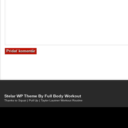
Stelar WP Theme By
Full Body Workout
Thanks to
Squat
|
Pull Up
|
Taylor Lautner Workout Routine