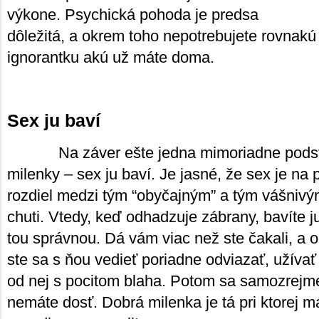
výkone. Psychická pohoda je predsa
dôležitá, a okrem toho nepotrebujete rovnakú
ignorantku akú už máte doma.
Sex ju baví
Na záver ešte jedna mimoriadne podst
milenky – sex ju baví. Je jasné, že sex je na 
rozdiel medzi tým “obyčajným” a tým vášniv
chuti. Vtedy, keď odhadzuje zábrany, bavíte j
tou správnou. Dá vám viac než ste čakali, a o
ste sa s ňou vedieť poriadne odviazať, užíva
od nej s pocitom blaha. Potom sa samozrejme 
nemáte dosť. Dobrá milenka je tá pri ktorej má