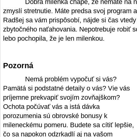
Dobrá milenka chápe, že nemáte na ňu
zmyslí stretnutie. Máte predsa svoj program a
Radšej sa vám prispôsobí, nájde si čas vtedy
zbytočného naťahovania. Nepotrebuje robiť s
lebo pochopila, že je len milenkou.
Pozorná
Nemá problém vypočuť si vás?
Pamätá si podstatné detaily o vás? Vie vás
príjemne prekvapiť svojím zovňajškom?
Ochota počúvať vás a istá dávka
porozumenia sú obrovské bonusy k
mileneckému pomeru. Budete sa cítiť lepšie,
čo sa napokon odzrkadlí aj na vašom