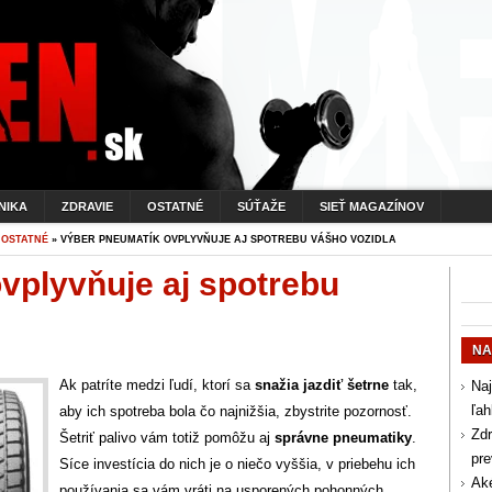
NIKA
ZDRAVIE
OSTATNÉ
SÚŤAŽE
SIEŤ MAGAZÍNOV
»
OSTATNÉ
» VÝBER PNEUMATÍK OVPLYVŇUJE AJ SPOTREBU VÁŠHO VOZIDLA
vplyvňuje aj spotrebu
NA
Ak patríte medzi ľudí, ktorí sa
snažia jazdiť šetrne
tak,
Naj
ľah
aby ich spotreba bola čo najnižšia, zbystrite pozornosť.
Zdr
Šetriť palivo vám totiž pomôžu aj
správne pneumatiky
.
pr
Síce investícia do nich je o niečo vyššia, v priebehu ich
Aké
používania sa vám vráti na usporených pohonných