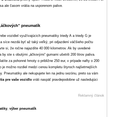
 sa ale časom vrátia na usporenom palive.
 „áčkových“ pneumatík
ebe vozidiel využívajúcich pneumatiky triedy A a triedy G je
 sa síce nezdá byť až taký veľký, pri odjazdení väčšieho počtu
vte si, že ročne najazdíte 40 000 kilometrov. Ak by uvedené
a by ste s obutými „áčkovými“ gumami ušetrili 200 litrov paliva.
atíte za pohonné hmoty o približne 250 eur, v prípade nafty o 200
o je možno rozdiel medzi cenou kompletu štyroch najšetrnejších
y. Pneumatiky ale nekupujete len na jednu sezónu, preto sa vám
tia pre vaše vozidlo
vráti naspäť pravdepodobne už nasledujúci
Reklamný článok
atiky
,
výber pneumatík