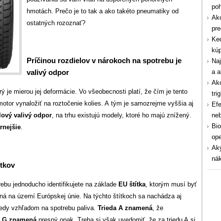
po
hmotách. Prečo je to tak a ako takéto pneumatiky od
Ako
ostatných rozoznať?
pre
Ked
kúp
Príčinou rozdielov v nárokoch na spotrebu je
Naj
a a
valivý odpor
Ako
ý je mierou jej deformácie. Vo všeobecnosti platí, že čím je tento
tri
motor vynaložiť na roztočenie kolies. A tým je samozrejme vyššia aj
Efe
ne
ový valivý odpor
, na trhu existujú modely, ktoré ho majú znížený.
Bio
rnejšie
.
ope
Aký
nák
ítkov
ebu jednoducho identifikujete na základe
EU štítka
, ktorým musí byť
á na území Európskej únie. Na týchto štítkoch sa nachádza aj
iedy vzhľadom na spotrebu paliva.
Trieda A znamená
, že
a G znamená
presný opak. Treba si však uvedomiť, že za triedu A si