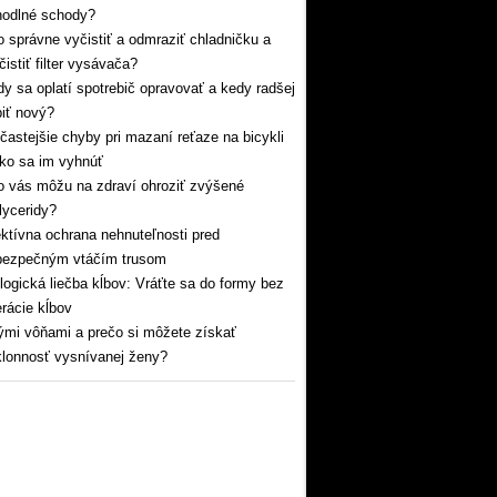
hodlné schody?
 správne vyčistiť a odmraziť chladničku a
čistiť filter vysávača?
y sa oplatí spotrebič opravovať a kedy radšej
iť nový?
častejšie chyby pri mazaní reťaze na bicykli
ko sa im vyhnúť
 vás môžu na zdraví ohroziť zvýšené
glyceridy?
ktívna ochrana nehnuteľnosti pred
bezpečným vtáčím trusom
logická liečba kĺbov: Vráťte sa do formy bez
rácie kĺbov
mi vôňami a prečo si môžete získať
lonnosť vysnívanej ženy?