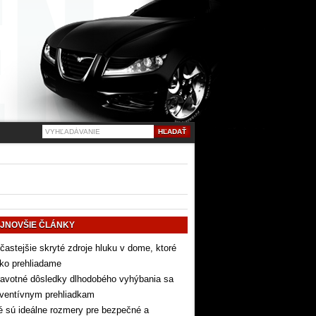
JNOVŠIE ČLÁNKY
častejšie skryté zdroje hluku v dome, ktoré
ko prehliadame
avotné dôsledky dlhodobého vyhýbania sa
eventívnym prehliadkam
 sú ideálne rozmery pre bezpečné a