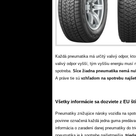
Každá pneumatika má určitý valivý odpor, ktor
valivý odpor vyšší, tým vyššiu energiu musí 
spotreba.
Síce žiadna pneumatika nemá nul
A práve tie sú
vzhľadom na spotrebu najšet
Všetky informácie sa dozviete z EU št
Pneumatiky znižujúce nároky vozidla na spotr
povinne označená každá jedna guma predávan
informácia o zaradení danej pneumatiky do tr
pneumatika je k spotrebe najšetrnejšia,
tried