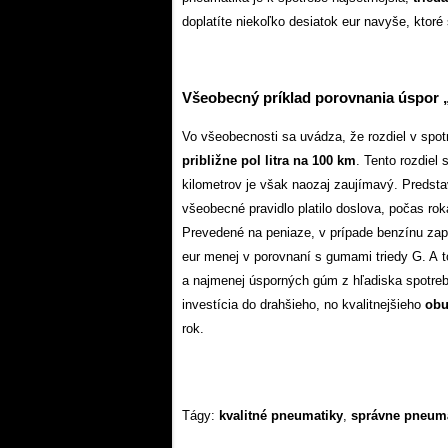
doplatíte niekoľko desiatok eur navyše, ktoré
Všeobecný príklad porovnania úspor
Vo všeobecnosti sa uvádza, že rozdiel v spotr
približne pol litra na 100 km
. Tento rozdiel
kilometrov je však naozaj zaujímavý. Predsta
všeobecné pravidlo platilo doslova, počas rok
Prevedené na peniaze, v prípade benzínu zapl
eur menej v porovnaní s gumami triedy G. A t
a najmenej úsporných gúm z hľadiska spotreb
investícia do drahšieho, no kvalitnejšieho
obu
rok.
Tágy:
kvalitné pneumatiky
,
správne pneum