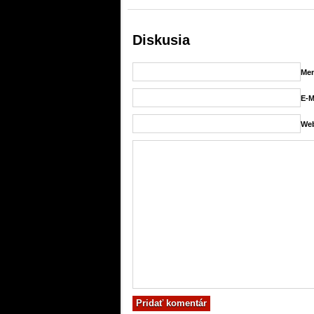
Diskusia
Men
E-M
Web