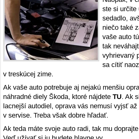
ste si určite
sedadlo, av
niečo také 
vaše auto t
tak neváhajt
vyhrievaný 
sa cítiť nao
v treskúcej zime.
Ak vaše auto potrebuje aj nejakú menšiu opra
náhradné diely Škoda, ktoré nájdete
TU
. Ak s
lacnejší autodiel, oprava vás nemusí vyjsť až 
v servise. Treba však dobre hľadať.
Ak teda máte svoje auto radi, tak mu doprajt
Veď užívať si ju budete hlavne vy.