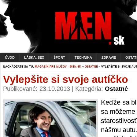
ÚVOD
LÁSKA, SEX
ŠPORT
TECHNIKA
ZDRAVIE
OSTAT
NACHÁDZATE SA TU:
MAGAZÍN PRE MUŽOV – MEN.SK
»
OSTATNÉ
» VYLEPŠITE SI SVOJE AU
Vylepšite si svoje autíčko
Publikované: 23.10.2013 | Kategória:
Ostatné
Keďže sa bl
sa môžeme d
starostlivos
nášmu autu. 