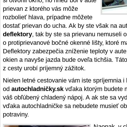
si otvorili okno, no hneď bol v aute
prievan z ktorého vás môže
rozbolieť hlava, prípadne môžete
dostať prievan do ucha. Ak by ste však na au
deflektory
, tak by ste sa prievanu nemuseli o
o protiprievanové bočné okenné lišty, ktoré ma
Deflektory zabezpečia zníženie teploty v aut
okien a navyše jazda bude oveľa tichšia. Táto
z cesty urobí príjemný zážitok.
Nielen letné cestovanie vám iste spríjemnia i
od
autochladničky.sk
vďaka ktorým budete m
váš obľúbený chladený nápoj. A ak ste sa vyda
vďaka autochladničke sa nebudete musieť ob
potraviny.
Naopak, v c