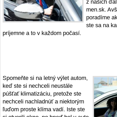
z našich ďa
men.sk. Avš
poradíme ako
ste sa na kaž
príjemne a to v každom počasí.
Spomeňte si na letný výlet autom,
keď ste si nechceli neustále
púšťať klimatizáciu, pretože ste
nechceli nachladnúť a niektorým
ľuďom proste klíma vadí. Iste ste