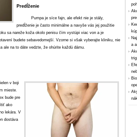
po
Predĺženie
Ako
pre
Pumpa je síce fajn, ale efekt nie je stály,
Ked
predĺženie je často minimálne a navyše vás jej použitie
kúp
oku sa nareže koža okolo penisu čím vystúpi viac von a je
Naj
otavení budete sebavedomejší. Vzorne si však vyberajte kliniku, nie
a a
 ale na to dáte vedzte, že ohúrite každú dámu.
Ako
tri
Efe
ne
Bio
elen v boji
ope
om mieste.
Aký
ex bude pre
nák
tiť ako
ého lekára. V
en dostáva