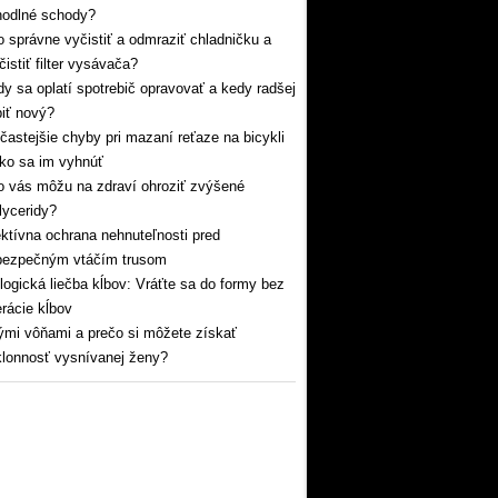
hodlné schody?
 správne vyčistiť a odmraziť chladničku a
čistiť filter vysávača?
y sa oplatí spotrebič opravovať a kedy radšej
iť nový?
častejšie chyby pri mazaní reťaze na bicykli
ko sa im vyhnúť
 vás môžu na zdraví ohroziť zvýšené
glyceridy?
ktívna ochrana nehnuteľnosti pred
bezpečným vtáčím trusom
logická liečba kĺbov: Vráťte sa do formy bez
rácie kĺbov
mi vôňami a prečo si môžete získať
lonnosť vysnívanej ženy?