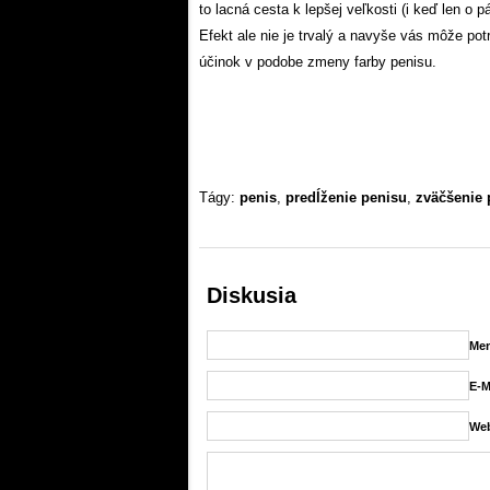
to lacná cesta k lepšej veľkosti (i keď len o p
Efekt ale nie je trvalý a navyše vás môže pot
účinok v podobe zmeny farby penisu.
Tágy:
penis
,
predĺženie penisu
,
zväčšenie 
Diskusia
Men
E-M
Web