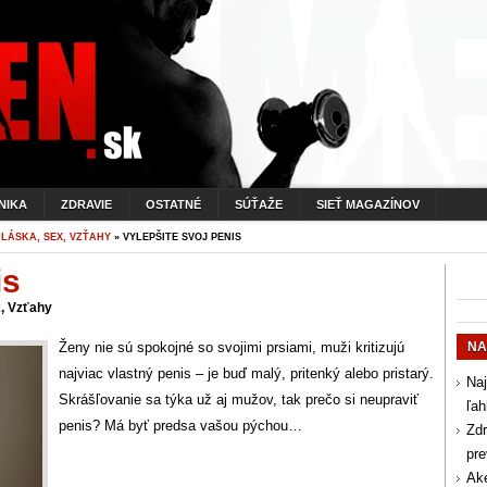
NIKA
ZDRAVIE
OSTATNÉ
SÚŤAŽE
SIEŤ MAGAZÍNOV
»
LÁSKA, SEX, VZŤAHY
» VYLEPŠITE SVOJ PENIS
is
, Vzťahy
Ženy nie sú spokojné so svojimi prsiami, muži kritizujú
NA
najviac vlastný penis – je buď malý, pritenký alebo pristarý.
Naj
Skrášľovanie sa týka už aj mužov, tak prečo si neupraviť
ľah
penis? Má byť predsa vašou pýchou…
Zdr
pr
Aké