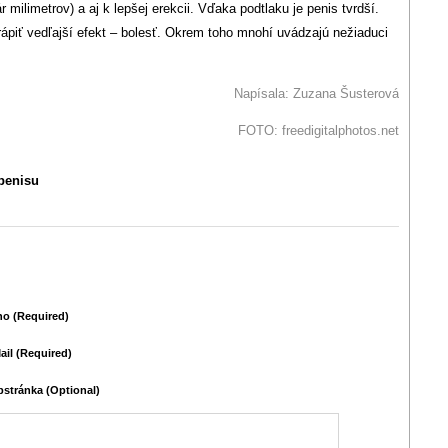
ár milimetrov) a aj k lepšej erekcii. Vďaka podtlaku je penis tvrdší.
rápiť vedľajší efekt – bolesť. Okrem toho mnohí uvádzajú nežiaduci
Napísala: Zuzana Šusterová
FOTO: freedigitalphotos.net
penisu
o (required)
ail (required)
stránka (Optional)