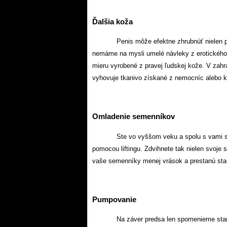
Ďalšia koža
Penis môže efektne zhrubnúť nielen p
nemáme na mysli umelé návleky z erotického 
mieru vyrobené z pravej ľudskej kože. V zahra
vyhovuje tkanivo získané z nemocníc alebo k
Omladenie semenníkov
Ste vo vyššom veku a spolu s vami s
pomocou liftingu. Zdvihnete tak nielen svoj
vaše semenníky menej vrások a prestanú star
Pumpovanie
Na záver predsa len spomenieme star