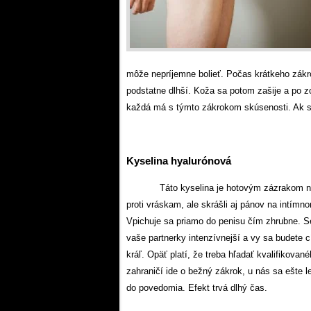
môže nepríjemne bolieť. Počas krátkeho zákr
podstatne dlhší. Koža sa potom zašije a po z
každá má s týmto zákrokom skúsenosti. Ak sa
Kyselina hyalurónová
Táto kyselina je hotovým zázrakom ni
proti vráskam, ale skrášli aj pánov na intímn
Vpichuje sa priamo do penisu čím zhrubne. S
vaše partnerky intenzívnejší a vy sa budete cí
kráľ. Opäť platí, že treba hľadať kvalifikovan
zahraničí ide o bežný zákrok, u nás sa ešte l
do povedomia. Efekt trvá dlhý čas.