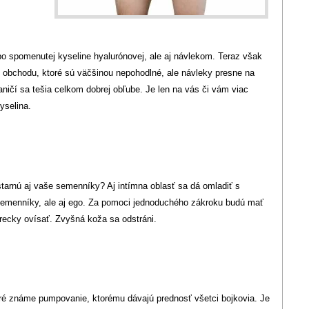
o spomenutej kyseline hyalurónovej, ale aj návlekom. Teraz však
obchodu, ktoré sú väčšinou nepohodlné, ale návleky presne na
ničí sa tešia celkom dobrej obľube. Je len na vás či vám viac
yselina.
tarnú aj vaše semenníky? Aj intímna oblasť sa dá omladiť s
e semenníky, ale aj ego. Za pomoci jednoduchého zákroku budú mať
ecky ovísať. Zvyšná koža sa odstráni.
é známe pumpovanie, ktorému dávajú prednosť všetci bojkovia. Je