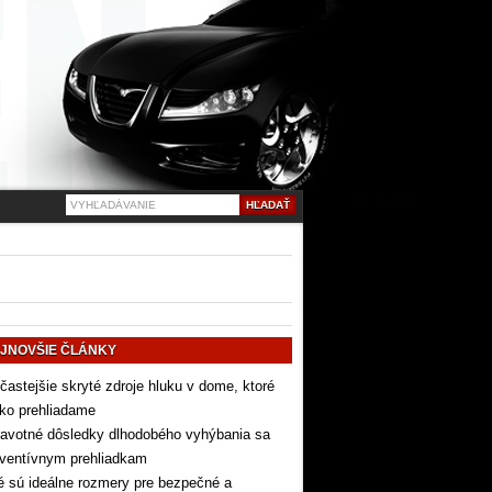
JNOVŠIE ČLÁNKY
častejšie skryté zdroje hluku v dome, ktoré
ko prehliadame
avotné dôsledky dlhodobého vyhýbania sa
eventívnym prehliadkam
 sú ideálne rozmery pre bezpečné a