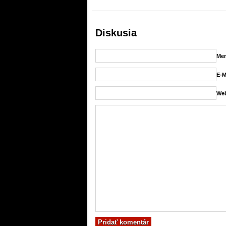
Diskusia
Men
E-M
Web