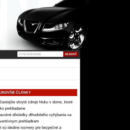
JNOVŠIE ČLÁNKY
častejšie skryté zdroje hluku v dome, ktoré
ko prehliadame
avotné dôsledky dlhodobého vyhýbania sa
eventívnym prehliadkam
 sú ideálne rozmery pre bezpečné a