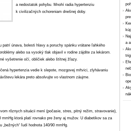
po
a nedostatok pohybu. Mnohí radia hypertenziu
Ako
k civilizačných ochoreniam dnešnej doby.
pre
Ked
kúp
Naj
a a
 patrí únava, bolesti hlavy a poruchy spánku vrátane ľahkého
Ako
roblémy alebo sa vysoký tlak objavil v rodine zájdite za lekárom.
tri
 vyšetrenie očí, obličiek alebo štítnej žľazy.
Efe
ne
ečená hypertenzia vedie k slepote, mozgovej mŕtvici, zlyhávaniu
Bio
 Návštevu lekára preto absolvujte vo vlastnom záujme.
ope
Aký
nák
om rôznych situácii mení (počasie, stres, pitný režim, stravovanie),
0 mmHg ktorá platí rovnako pre ženy aj mužov. U diabetikov sa za
u „bežných“ ľudí hodnota 140/90 mmHg.