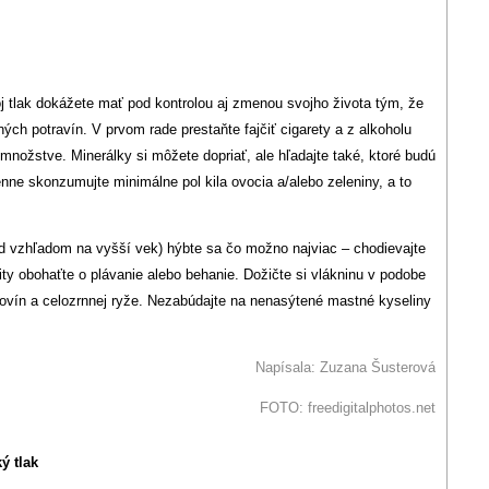
oj tlak dokážete mať pod kontrolou aj zmenou svojho života tým, že
ných potravín. V prvom rade prestaňte fajčiť cigarety a z alkoholu
množstve. Minerálky si môžete dopriať, ale hľadajte také, ktoré budú
e skonzumujte minimálne pol kila ovocia a/alebo zeleniny, a to
ad vzhľadom na vyšší vek) hýbte sa čo možno najviac – chodievajte
ty obohaťte o plávanie alebo behanie. Dožičte si vlákninu v podobe
ovín a celozrnnej ryže. Nezabúdajte na nenasýtené mastné kyseliny
Napísala: Zuzana Šusterová
FOTO: freedigitalphotos.net
ý tlak