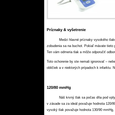
Príznaky & vyšetrenie
Medzi hlavné príznaky vysokého tlaku
zobudenia sa na buchot. Pokiaľ mávate tieto p
Ten vám odmeria tlak a môže odporučiť odborné
Toto ochorenie by ste nemali ignorovať – neli
obličiek a v niektorých prípadoch k infarktu.
120/80 mmHg
Náš krvný tlak sa počas dňa pod vplyv
v zásade sa za ideál považuje hodnota 120/8
vysoký tlak považuje hodnota 130/90 mmHg, 