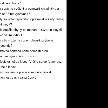
hodlné schody?
 správne vyčistiť a odmraziť chladničku a
čistiť filter vysávača?
y sa oplatí spotrebič opravovať a kedy radšej
iť nový?
častejšie chyby pri mazaní reťaze na bicykli
ko sa im vyhnúť
 vás môžu na zdraví ohroziť zvýšené
glyceridy?
ktívna ochrana nehnuteľnosti pred
bezpečným vtáčím trusom
logická liečba kĺbov: Vráťte sa do formy bez
rácie kĺbov
mi vôňami a prečo si môžete získať
lonnosť vysnívanej ženy?