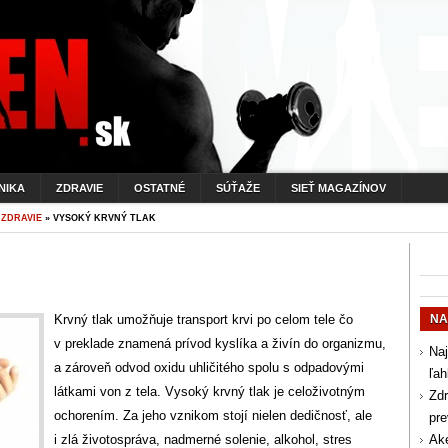
NIKA
ZDRAVIE
OSTATNÉ
SÚŤAŽE
SIEŤ MAGAZÍNOV
»
ZDRAVIE
» VYSOKÝ KRVNÝ TLAK
Krvný tlak umožňuje transport krvi po celom tele čo
NA
v preklade znamená prívod kyslíka a živín do organizmu,
Naj
a zároveň odvod oxidu uhličitého spolu s odpadovými
ľah
látkami von z tela. Vysoký krvný tlak je celoživotným
Zdr
ochorením. Za jeho vznikom stojí nielen dedičnosť, ale
pr
i zlá životospráva, nadmerné solenie, alkohol, stres
Aké