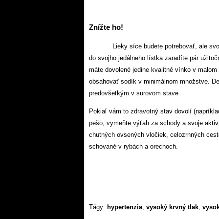
Znížte ho!
Lieky síce budete potrebovať, ale sv
do svojho jedálneho lístka zaradíte pár užitoč
máte dovolené jedine kvalitné vínko v malom 
obsahovať sodík v minimálnom množstve. Denn
predovšetkým v surovom stave.
Pokiaľ vám to zdravotný stav dovolí (napríkl
pešo, vymeňte výťah za schody a svoje aktivi
chutných ovsených vločiek, celozrnných cest
schované v rybách a orechoch.
Tágy:
hypertenzia
,
vysoký krvný tlak
,
vysok