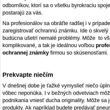
odborníkov, ktorí sa o všetku byrokraciu spo
postarajú za vás.
Na profesionálov sa obráťte radšej i v prípad
zaregistrovať ochrannú známku. Ide o skvelý 
budúcna ušetrí nemalé problémy. Môže to vša
komplikované, a tak je ideálnou voľbou
profe
ochrannej známky
firmou so skúsenosťami.
Prekvapte niečím
V dnešnej dobe je ťažké vymyslieť niečo úpln
vôbec neponúka. I v bežných odvetviach môž
podnikania vniesť ducha originality. Môže sa
produkty. Ak napríklad budete predávať pneu