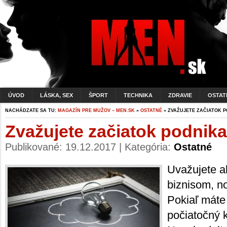
ÚVOD
LÁSKA, SEX
ŠPORT
TECHNIKA
ZDRAVIE
OSTAT
NACHÁDZATE SA TU:
MAGAZÍN PRE MUŽOV – MEN.SK
»
OSTATNÉ
» ZVAŽUJETE ZAČIATOK 
Zvažujete začiatok podnik
Publikované: 19.12.2017 | Kategória:
Ostatné
Uvažujete a
biznisom, no
Pokiaľ máte
počiatočný ka