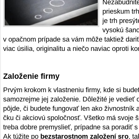
Nezabudnite 
prieskum trh
je trh presý
vysokú šanc
v opačnom prípade sa vám môže taktiež dariť,
viac úsilia, originalitu a niečo naviac oproti ko
Založenie firmy
Prvým krokom k vlastneniu firmy, kde si bud
samozrejme jej založenie. Dôležité je vedieť 
pôjde, či budete fungovať len ako živnostník 
čku či akciovú spoločnosť. Všetko má svoje špe
treba dobre premyslieť, prípadne sa poradiť s
Ak túžite po
bezstarostnom založení sro
, t