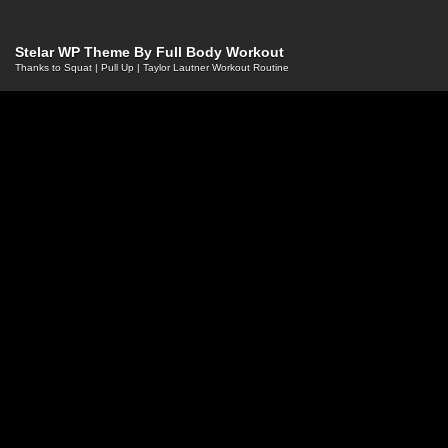
Stelar WP Theme By
Full Body Workout
Thanks to
Squat
|
Pull Up
|
Taylor Lautner Workout Routine