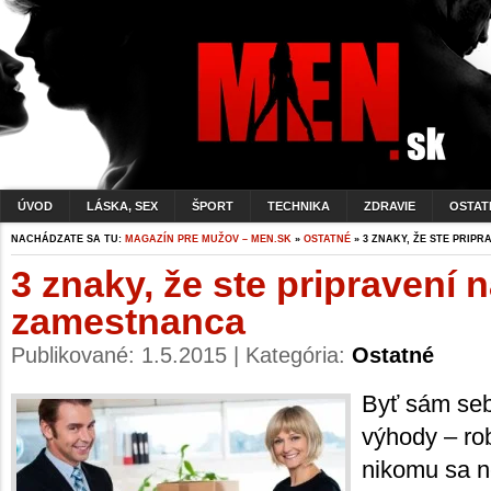
ÚVOD
LÁSKA, SEX
ŠPORT
TECHNIKA
ZDRAVIE
OSTAT
NACHÁDZATE SA TU:
MAGAZÍN PRE MUŽOV – MEN.SK
»
OSTATNÉ
» 3 ZNAKY, ŽE STE PRIP
3 znaky, že ste pripravení 
zamestnanca
Publikované: 1.5.2015 | Kategória:
Ostatné
Byť sám se
výhody – rob
nikomu sa n