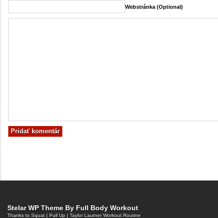
Webstránka (Optional)
Stelar WP Theme By
Full Body Workout
Thanks to
Squat
|
Pull Up
|
Taylor Lautner Workout Routine