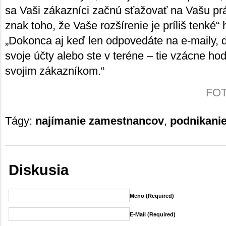
sa Vaši zákazníci začnú sťažovať na Vašu prác
znak toho, že Vaše rozšírenie je príliš tenké“ 
„Dokonca aj keď len odpovedáte na e-maily, dv
svoje účty alebo ste v teréne – tie vzácne hod
svojim zákazníkom.“
FOTO
Tágy:
najímanie zamestnancov
,
podnikani
Diskusia
Meno (required)
E-Mail (required)