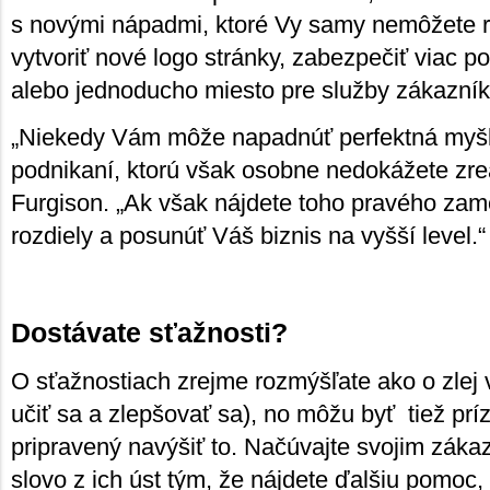
s novými nápadmi, ktoré Vy samy nemôžete r
vytvoriť nové logo stránky, zabezpečiť viac p
alebo jednoducho miesto pre služby zákazní
„Niekedy Vám môže napadnúť perfektná myš
podnikaní, ktorú však osobne nedokážete zre
Furgison. „Ak však nájdete toho pravého zam
rozdiely a posunúť Váš biznis na vyšší level.“
Dostávate sťažnosti?
O sťažnostiach zrejme rozmýšľate ako o zlej v
učiť sa a zlepšovať sa), no môžu byť tiež prí
pripravený navýšiť to. Načúvajte svojim záka
slovo z ich úst tým, že nájdete ďalšiu pomoc, 