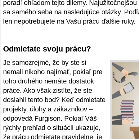
poradí ohľadom tejto dilemy. Najužitočnejšou 
sa samého seba na nasledujúce otázky. Podľa 
len nepotrebujete na Vašu prácu ďalšie ruky.
Odmietate svoju prácu?
Je samozrejmé, že by ste si
nemali nikoho najímať, pokiaľ pre
toho druhého nemáte dostatok
práce. Ako však zistíte, že ste
dosiahli tento bod? Keď odmietate
projekty, úlohy a zákazníkov –
odpovedá Furgison. Pokiaľ Váš
rýchly prehľad o situácii ukazuje,
že prácu odmietate pravidelne, je