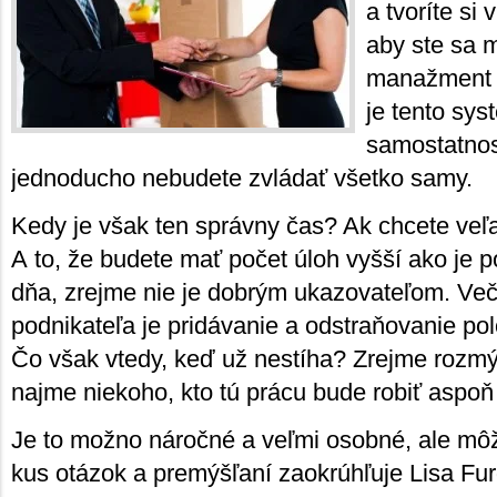
a tvoríte si
aby ste sa m
manažment či
je tento sy
samostatnost
jednoducho nebudete zvládať všetko samy.
Kedy je však ten správny čas? Ak chcete veľa
A to, že budete mať počet úloh vyšší ako je 
dňa, zrejme nie je dobrým ukazovateľom. V
podnikateľa je pridávanie a odstraňovanie po
Čo však vtedy, keď už nestíha? Zrejme rozmý
najme niekoho, kto tú prácu bude robiť aspoň
Je to možno náročné a veľmi osobné, ale mô
kus otázok a premýšľaní zaokrúhľuje Lisa Fu