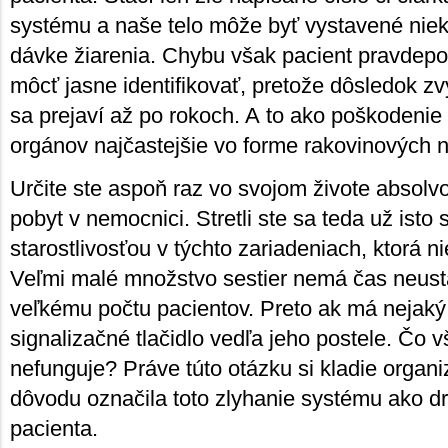
systému a naše telo môže byť vystavené nie
dávke žiarenia. Chybu však pacient pravdep
môcť jasne identifikovať, pretože dôsledok z
sa prejaví až po rokoch. A to ako poškodenie 
orgánov najčastejšie vo forme rakovinových 
Určite ste aspoň raz vo svojom živote absolv
pobyt v nemocnici. Stretli ste sa teda už isto
starostlivosťou v týchto zariadeniach, ktorá n
Veľmi malé množstvo sestier nemá čas neust
veľkému počtu pacientov. Preto ak má nejaký 
signalizačné tlačidlo vedľa jeho postele. Čo vš
nefunguje? Práve túto otázku si kladie organ
dôvodu označila toto zlyhanie systému ako dr
pacienta.