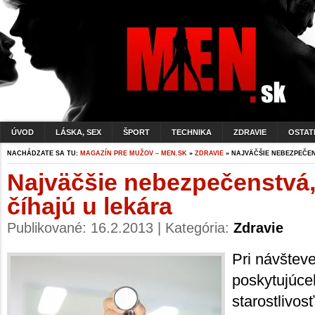
ÚVOD
LÁSKA, SEX
ŠPORT
TECHNIKA
ZDRAVIE
OSTAT
NACHÁDZATE SA TU:
MAGAZÍN PRE MUŽOV – MEN.SK
»
ZDRAVIE
» NAJVÄČŠIE NEBEZPEČEN
Najväčšie nebezpečenstvá,
číhajú u lekára
Publikované: 16.2.2013 | Kategória:
Zdravie
Pri návšteve
poskytujúce
starostlivos