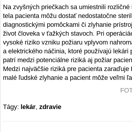
Na zvyšných priečkach sa umiestnili rozličné 
tela pacienta môžu dostať nedostatočne steri
diagnostickými pomôckami či zlyhanie prístr
život človeka v ťažkých stavoch. Pri operáciác
vysoké riziko vzniku požiaru vplyvom nahro
a elektrického náčinia, ktoré používajú lekári 
patrí medzi potenciálne riziká aj požiar paci
Medzi najväčšie riziká pre pacienta zaraďuje 
malé ľudské zlyhanie a pacient môže veľmi ľah
FOTO
Tágy:
lekár
,
zdravie