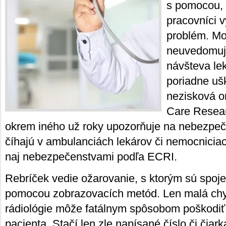
s pomocou, 
pracovníci v
problém. Mož
neuvedomuje
návšteva le
poriadne uš
nezisková o
Care Resear
okrem iného už roky upozorňuje na nebezpeč
číhajú v ambulanciách lekárov či nemocnicia
naj nebezpečenstvami podľa ECRI.
Rebríček vedie ožarovanie, s ktorým sú spoj
pomocou zobrazovacích metód. Len malá ch
rádiológie môže fatálnym spôsobom poškodiť
pacienta. Stačí len zle napísané číslo či čia