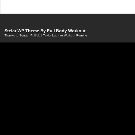
Stelar WP Theme By
Full Body Workout
Thanks to
Squat
|
Pull Up
|
Taylor Lautner Workout Routine