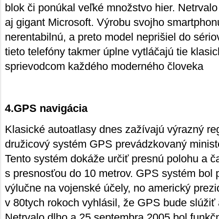
blok či ponúkal veľké množstvo hier. Netrval
aj gigant Microsoft. Výrobu svojho smartphon
nerentabilnú, a preto model neprišiel do séri
tieto telefóny takmer úplne vytláčajú tie klas
sprievodcom každého moderného človeka
4.GPS navigácia
Klasické autoatlasy dnes zažívajú výrazný re
družicový systém GPS prevádzkovaný minis
Tento systém dokáže určiť presnú polohu a 
s presnosťou do 10 metrov. GPS systém bol
výlučne na vojenské účely, no americký prez
v 80tych rokoch vyhlásil, že GPS bude slúžiť a
Netrvalo dlho a 25.septembra 2005 bol funk