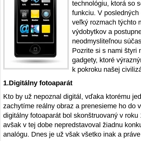
technológiu, ktorá so 
funkciu. V posledných
veľký rozmach týchto 
výdobytkov a postupne
neodmysliteľnou súčas
Pozrite si s nami štyr
gadgety, ktoré výrazn
k pokroku našej civiliz
1.Digitálny fotoaparát
Kto by už nepoznal digitál, vďaka ktorému 
zachytíme reálny obraz a prenesieme ho do vi
digitálny fotoaparát bol skonštruovaný v rok
avšak v tej dobe nepredstavoval žiadnu konk
analógu. Dnes je už však všetko inak a práve 