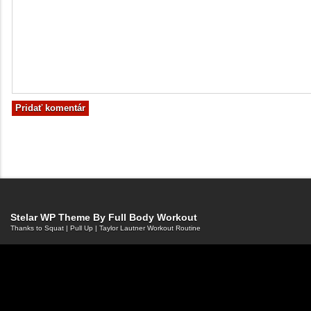
Stelar WP Theme By
Full Body Workout
Thanks to
Squat
|
Pull Up
|
Taylor Lautner Workout Routine