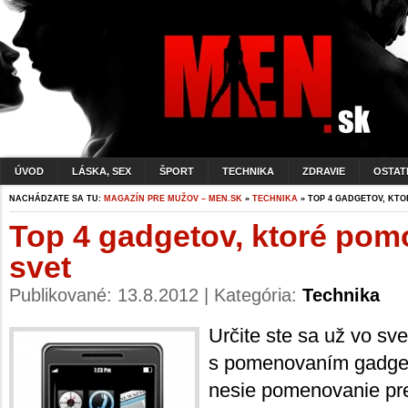
ÚVOD
LÁSKA, SEX
ŠPORT
TECHNIKA
ZDRAVIE
OSTAT
NACHÁDZATE SA TU:
MAGAZÍN PRE MUŽOV – MEN.SK
»
TECHNIKA
» TOP 4 GADGETOV, KTO
Top 4 gadgetov, ktoré pom
svet
Publikované: 13.8.2012 | Kategória:
Technika
Určite ste sa už vo svet
s pomenovaním gadget
nesie pomenovanie pre 