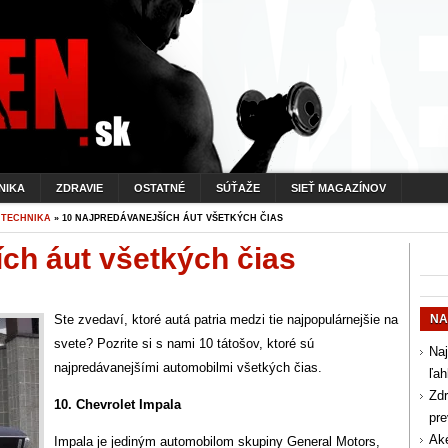
NIKA
ZDRAVIE
OSTATNÉ
SÚŤAŽE
SIEŤ MAGAZÍNOV
»
TECHNIKA
» 10 NAJPREDÁVANEJŠÍCH ÁUT VŠETKÝCH ČIAS
ích áut všetkých čias
Ste zvedaví, ktoré autá patria medzi tie najpopulárnejšie na
NA
svete? Pozrite si s nami 10 tátošov, ktoré sú
Naj
najpredávanejšími automobilmi všetkých čias.
ľah
Zdr
10. Chevrolet Impala
pr
Aké
Impala je jediným automobilom skupiny General Motors,