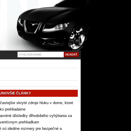
JNOVŠIE ČLÁNKY
častejšie skryté zdroje hluku v dome, ktoré
ko prehliadame
avotné dôsledky dlhodobého vyhýbania sa
eventívnym prehliadkam
 sú ideálne rozmery pre bezpečné a