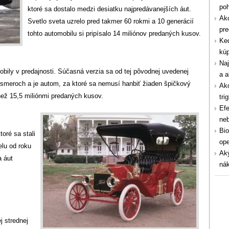
po
ktoré sa dostalo medzi desiatku najpredávanejších áut.
Ako
Svetlo sveta uzrelo pred takmer 60 rokmi a 10 generácií
pre
tohto automobilu si pripísalo 14 miliónov predaných kusov.
Ked
kúp
Naj
obily v predajnosti. Súčasná verzia sa od tej pôvodnej uvedenej
a a
 smeroch a je autom, za ktoré sa nemusí hanbiť žiaden špičkový
Ako
ež 15,5 miliónmi predaných kusov.
tri
Efe
ne
Bio
toré sa stali
ope
lu od roku
Aký
a áut
nák
j strednej