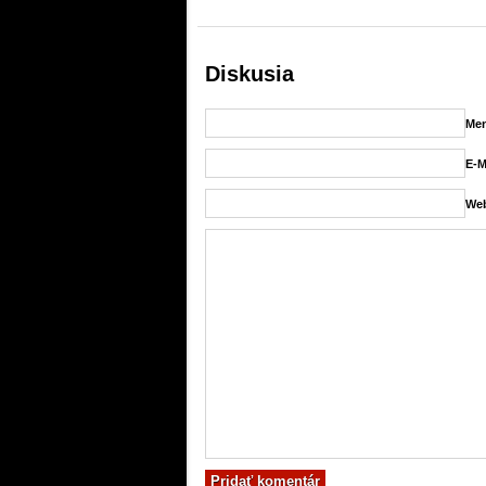
Diskusia
Men
E-M
Web