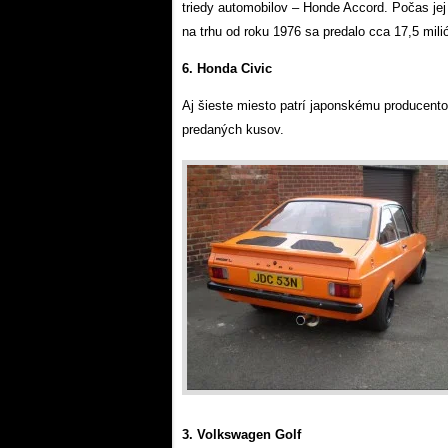
triedy automobilov – Honde Accord. Počas jej
na trhu od roku 1976 sa predalo cca 17,5 mili
6. Honda Civic
Aj šieste miesto patrí japonskému producento
predaných kusov.
3. Volkswagen Golf