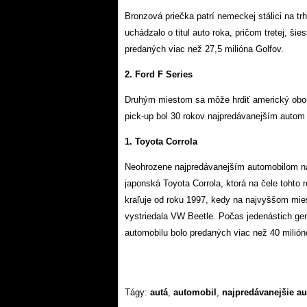
Bronzová priečka patrí nemeckej stálici na t
uchádzalo o titul auto roka, pričom tretej, ši
predaných viac než 27,5 milióna Golfov.
2. Ford F Series
Druhým miestom sa môže hrdiť americký obor 
pick-up bol 30 rokov najpredávanejším autom
1. Toyota Corrola
Neohrozene najpredávanejším automobilom na
japonská Toyota Corrola, ktorá na čele tohto 
kraľuje od roku 1997, kedy na najvyššom mie
vystriedala VW Beetle. Počas jedenástich gen
automobilu bolo predaných viac než 40 milión
Tágy:
autá
,
automobil
,
najpredávanejšie au