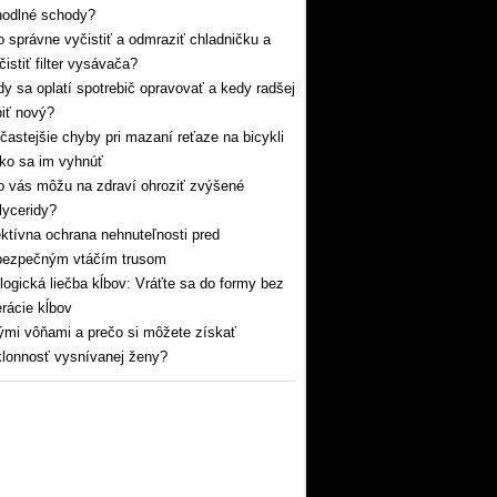
hodlné schody?
 správne vyčistiť a odmraziť chladničku a
čistiť filter vysávača?
y sa oplatí spotrebič opravovať a kedy radšej
iť nový?
častejšie chyby pri mazaní reťaze na bicykli
ko sa im vyhnúť
 vás môžu na zdraví ohroziť zvýšené
glyceridy?
ktívna ochrana nehnuteľnosti pred
bezpečným vtáčím trusom
logická liečba kĺbov: Vráťte sa do formy bez
rácie kĺbov
mi vôňami a prečo si môžete získať
lonnosť vysnívanej ženy?