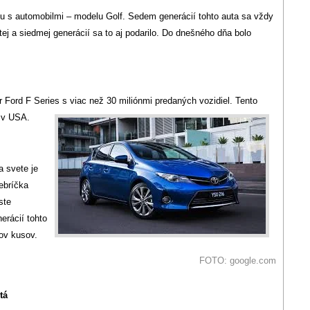
rhu s automobilmi – modelu Golf. Sedem generácií tohto auta sa vždy
estej a siedmej generácií sa to aj podarilo. Do dnešného dňa bolo
Ford F Series s viac než 30 miliónmi predaných vozidiel. Tento
 v USA.
 svete je
rebríčka
ste
erácií tohto
ov kusov.
FOTO: google.com
tá