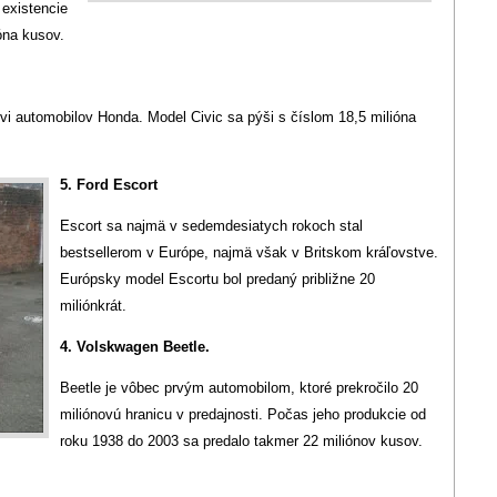
 existencie
óna kusov.
vi automobilov Honda. Model Civic sa pýši s číslom 18,5 milióna
5. Ford Escort
Escort sa najmä v sedemdesiatych rokoch stal
bestsellerom v Európe, najmä však v Britskom kráľovstve.
Európsky model Escortu bol predaný približne 20
miliónkrát.
4. Volskwagen Beetle.
Beetle je vôbec prvým automobilom, ktoré prekročilo 20
miliónovú hranicu v predajnosti. Počas jeho produkcie od
roku 1938 do 2003 sa predalo takmer 22 miliónov kusov.